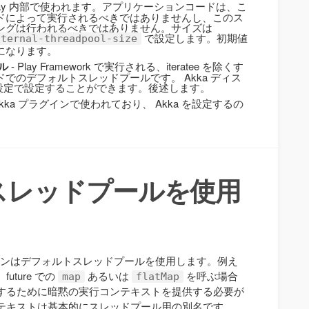
Play 内部で使われます。アプリケーションコードは、こ
ドによって実行されるべきではありませんし、このス
ングは行われるべきではありません。サイズは
で設定します。初期値
nternal-threadpool-size
になります。
ル
- Play Framework で実行される、iteratee を除くす
でのデフォルトスレッドプールです。 Akka ディス
 の設定で設定することができます。後述します。
y Akka プラグインで使われており、 Akka を設定するの
スレッドプールを使用
全アクションはデフォルトスレッドプールを使用します。例え
ture での
あるいは
を呼ぶ場合
map
flatMap
するために暗黙の実行コンテキストを提供する必要が
テキストは基本的にスレッドプール用の別名です。