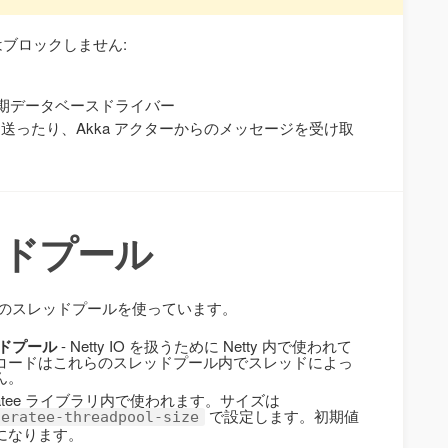
はブロックしません:
な非同期データベースドライバー
を送ったり、Akka アクターからのメッセージを受け取
レッドプール
ためのスレッドプールを使っています。
ッドプール
- Netty IO を扱うために Netty 内で使われて
コードはこれらのスレッドプール内でスレッドによっ
ん。
teratee ライブラリ内で使われます。サイズは
で設定します。初期値
teratee-threadpool-size
になります。