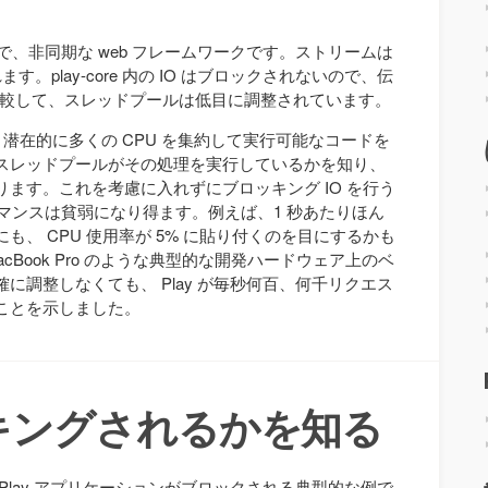
から上まで、非同期な web フレームワークです。ストリームは
れます。play-core 内の IO はブロックされないので、伝
と比較して、スレッドプールは低目に調整されています。
、潜在的に多くの CPU を集約して実行可能なコードを
スレッドプールがその処理を実行しているかを知り、
ます。これを考慮に入れずにブロッキング IO を行う
のパフォーマンスは貧弱になり得ます。例えば、1 秒あたりほん
、 CPU 使用率が 5% に貼り付くのを目にするかも
cBook Pro のような典型的な開発ハードウェア上のベ
に調整しなくても、 Play が毎秒何百、何千リクエス
ことを示しました。
キングされるかを知る
Play アプリケーションがブロックされる典型的な例で