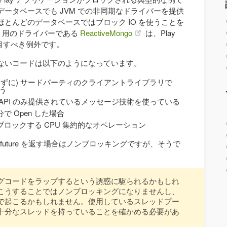
ータベースでも JVM での非同期なドライバーを提供
とんどのデータベースではブロック IO を使うことを
B 用のドライバーである
ReactiveMongo
は、Play
う注目すべき例外です。
ないコードは以下のようになっています。
I を使わずに) サードパーティのクライアントライブラリで
使う
API のみ提供されているメッセージ技術を使っている
 Open した場合
ロックする CPU 集約的なオペレーション
 future を返す場合はノンブロッキングですが、そうで
ッキングコードをラップするという誘惑に駆られるかもしれ
こうすることではノンブロッキングになりませんし、
で起こるかもしれません。使用しているスレッドプー
十分なスレッドを持っていることを確かめる必要があ