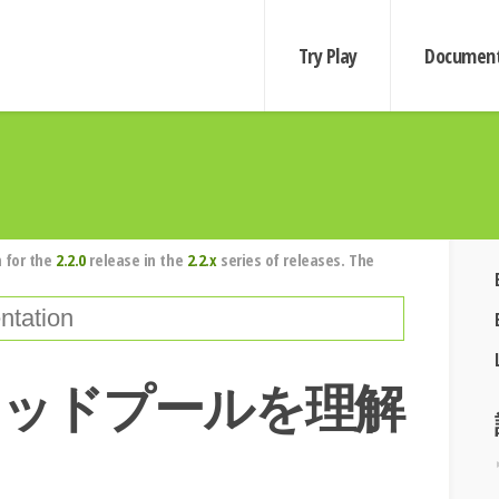
Try Play
Document
 for the
2.2.0
release in the
2.2.x
series of releases. The
のスレッドプールを理解