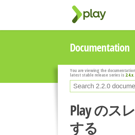
Documentation
You are viewing the documentation
latest stable release series is
2.4.x
.
Play 
する