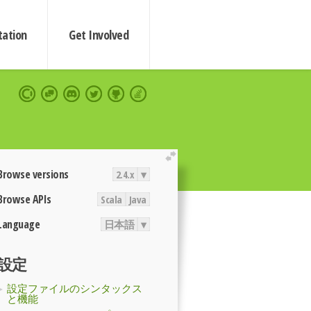
ation
Get Involved
extend
Browse versions
2.4.x
▾
Browse APIs
Scala
Java
Language
日本語
▾
設定
設定ファイルのシンタックス
と機能