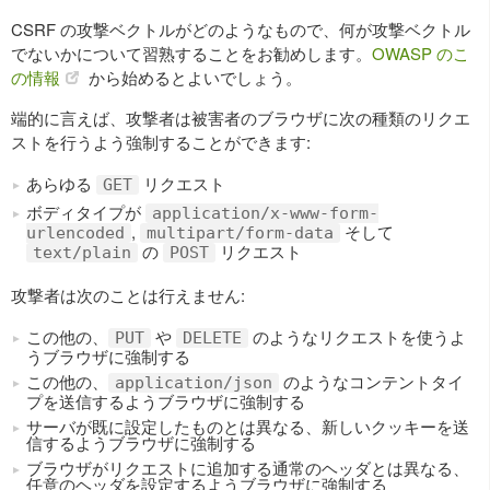
CSRF の攻撃ベクトルがどのようなもので、何が攻撃ベクトル
でないかについて習熟することをお勧めします。
OWASP のこ
の情報
から始めるとよいでしょう。
端的に言えば、攻撃者は被害者のブラウザに次の種類のリクエ
ストを行うよう強制することができます:
あらゆる
リクエスト
GET
ボディタイプが
application/x-www-form-
,
そして
urlencoded
multipart/form-data
の
リクエスト
text/plain
POST
攻撃者は次のことは行えません:
この他の、
や
のようなリクエストを使うよ
PUT
DELETE
うブラウザに強制する
この他の、
のようなコンテントタイ
application/json
プを送信するようブラウザに強制する
サーバが既に設定したものとは異なる、新しいクッキーを送
信するようブラウザに強制する
ブラウザがリクエストに追加する通常のヘッダとは異なる、
任意のヘッダを設定するようブラウザに強制する