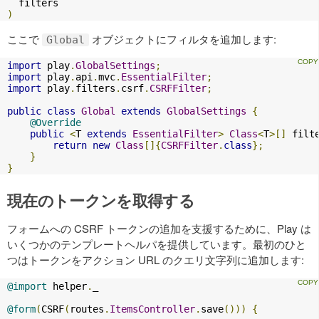
)
ここで
オブジェクトにフィルタを追加します:
Global
import
 play
.
GlobalSettings
;
import
 play
.
api
.
mvc
.
EssentialFilter
;
import
 play
.
filters
.
csrf
.
CSRFFilter
;
public
class
Global
extends
GlobalSettings
{
@Override
public
<
T 
extends
EssentialFilter
>
Class
<
T
>[]
 filt
return
new
Class
[]{
CSRFFilter
.
class
};
}
}
現在のトークンを取得する
フォームへの CSRF トークンの追加を支援するために、Play は
いくつかのテンプレートヘルパを提供しています。最初のひと
つはトークンをアクション URL のクエリ文字列に追加します:
@import
 helper
.
_

@form
(
CSRF
(
routes
.
ItemsController
.
save
()))
{