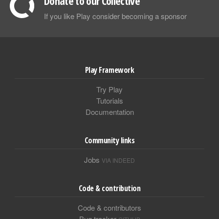
Donate to our Collective
If you like Play consider becoming a sponsor
Play Framework
Try Play
Tutorials
Documentation
Community links
Jobs
VIA INDEED
Code & contribution
Code & contributors
Bug tracker