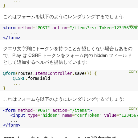
...
}
これはフォームを以下のようにレンダリングするでしょう:
<form
method
=
"POST"
action
=
"/items?csrfToken=123456789
</form>
クエリ文字列にトークンを持つことが望しくない場合もあるの
で、Play は CSRF トークンをフォーム内の hidden フィールド
として追加するヘルパも提供しています:
@form
(
routes
.
ItemsController
.
save
())
{
@CSRF
.
formField

...
}
これはフォームを以下のようにレンダリングするでしょう:
<form
method
=
"POST"
action
=
"/items"
>
<input
type
=
"hidden"
name
=
"csrfToken"
value
=
"123456
</form>