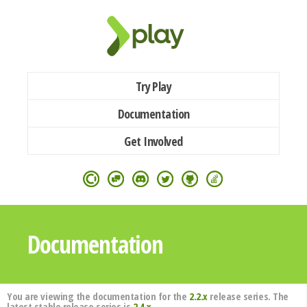
Try Play
Documentation
Get Involved
Documentation
You are viewing the documentation for the
2.2.x
release series. The
latest stable release series is
2.4.x
.