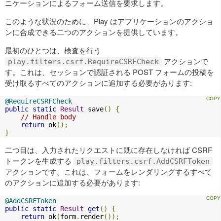
ニケーションによるフォーム送信を要求します。
このような状況のために、Play はアプリケーションのアクショ
ンに合成できる二つのアクションを提供しています。
最初のひとつは、検査を行う
アクションで
play.filters.csrf.RequireCSRFCheck
す。これは、セッションで認証される POST フォームの投稿を
受け取るすべてのアクションに追加する必要があります:
@RequireCSRFCheck
public
static
Result
 save
()
{
// Handle body
return
 ok
();
}
二つ目は、入力されたリクエストに既に存在しなければ CSRF
トークンを生成する
play.filters.csrf.AddCSRFToken
アクションです。これは、フォームをレンダリングするすべて
のアクションに追加する必要があります:
@AddCSRFToken
public
static
Result
get
()
{
return
 ok
(
form
.
render
());