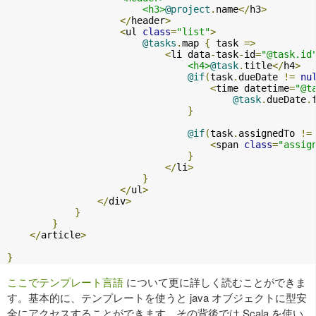
<h3>
@project
.
name
</
h3
>
</
header
>
<
ul 
class
=
"list"
>
@tasks
.
map 
{
 task 
=>
<
li data
-
task
-
id
=
"@task.id
<h4>
@task
.
title
</
h4
>
@if
(
task
.
dueDate 
!=
nu
<
time datetime
=
"@t
@task
.
dueDate
.
}
@if
(
task
.
assignedTo 
!=
<
span 
class
=
"assig
}
</
li
>
}
</
ul
>
</
div
>
}
}
</
article
>
}
ここでテンプレート言語
について更に詳しく読むことができま
す。基本的に、テンプレートを使うと java オブジェクトに型安
全にアクセスすることができます。その背後では Scala を使い