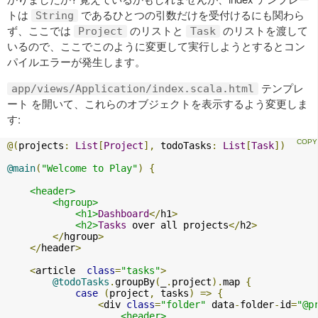
トは
であるひとつの引数だけを受付けるにも関わら
String
ず、ここでは
のリストと
のリストを渡して
Project
Task
いるので、ここでこのように変更して実行しようとするとコン
パイルエラーが発生します。
テンプレ
app/views/Application/index.scala.html
ート を開いて、これらのオブジェクトを表示するよう変更しま
す:
@(
projects
:
List
[
Project
],
 todoTasks
:
List
[
Task
])
@main
(
"Welcome to Play"
)
{
<header>
<hgroup>
<h1>
Dashboard
</
h1
>
<h2>
Tasks
 over all projects
</
h2
>
</
hgroup
>
</
header
>
<
article  
class
=
"tasks"
>
@todoTasks
.
groupBy
(
_
.
project
).
map 
{
case
(
project
,
 tasks
)
=>
{
<
div 
class
=
"folder"
 data
-
folder
-
id
=
"@p
<header>