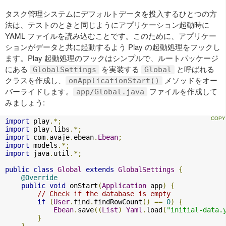
タスク管理システムにデフォルトデータを投入するひとつの方
法は、テストのときと同じようにアプリケーション起動時に
YAML ファイルを読み込むことです。このために、アプリケー
ションがデータと共に起動するよう Play の起動処理をフックし
ます。Play 起動処理のフックはシンプルで、ルートパッケージ
にある
を実装する
と呼ばれる
GlobalSettings
Global
クラスを作成し、
メソッドをオー
onApplicationStart()
バーライドします。
ファイルを作成して
app/Global.java
みましょう:
import
 play
.*;
import
 play
.
libs
.*;
import
 com
.
avaje
.
ebean
.
Ebean
;
import
 models
.*;
import
 java
.
util
.*;
public
class
Global
extends
GlobalSettings
{
@Override
public
void
 onStart
(
Application
 app
)
{
// Check if the database is empty
if
(
User
.
find
.
findRowCount
()
==
0
)
{
Ebean
.
save
((
List
)
Yaml
.
load
(
"initial-data.
}
}