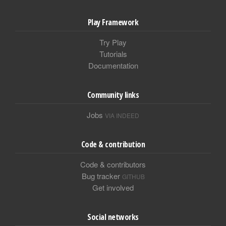
Play Framework
Try Play
Tutorials
Documentation
Community links
Jobs
VIA INDEED
Code & contribution
Code & contributors
Bug tracker
GITHUB
Get involved
Social networks