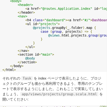
<body>
<header>
<
a href
=
"@routes.Application.index"
 id
=
"lo
</
header
>
<nav>
<
h4 
class
=
"dashboard"
><
a href
=
"#/"
>
Dashboa
<
ul id
=
"projects"
>
@projects
.
groupBy
(
_
.
folder
).
map 
{
case
(
group
,
 projects
)
=>
{
@views
.
html
.
projects
.
group
(
gro
}
}
</
ul
>
</
nav
>
<
section id
=
"main"
>
@body
</
section
>
</
body
>
</
html
>
それぞれの
を index ページで表示したように、プロジ
Task
ェクトのグループも後から再利用できるよう、専用のテンプレ
ートで表示するようにしました。これもここで実装してしまい
ましょう。
を
app/views/projects/group.scala.html
開いてください: