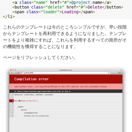
<
a 
class
=
"name"
 href
=
"#"
>
@project
.
name
</
a
>
<
button 
class
=
"delete"
 href
=
"#"
>
Delete
</
button
>
<
span 
class
=
"loader"
>
Loading
</
span
>
</
li
>
これらのテンプレートは今のところシンプルですが、早い段階
からテンプレートを再利用できるようになりました。テンプレ
ートをより複雑にすれば、これらを利用するすべての箇所がそ
の機能性を獲得することになります。
ページをリフレッシュしてください。