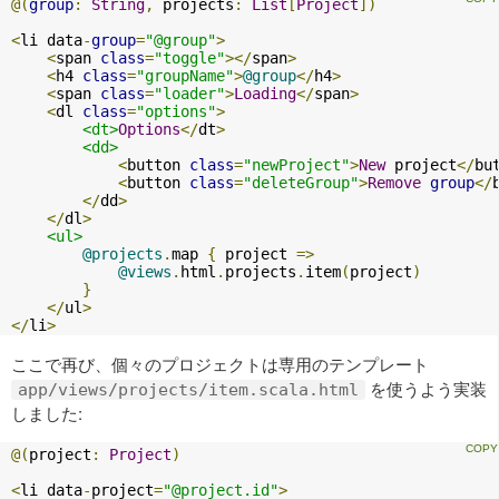
@(
group
:
String
,
 projects
:
List
[
Project
])
<
li data
-
group
=
"@group"
>
<
span 
class
=
"toggle"
></
span
>
<
h4 
class
=
"groupName"
>
@group
</
h4
>
<
span 
class
=
"loader"
>
Loading
</
span
>
<
dl 
class
=
"options"
>
<dt>
Options
</
dt
>
<dd>
<
button 
class
=
"newProject"
>
New
 project
</
bu
<
button 
class
=
"deleteGroup"
>
Remove
group
</
</
dd
>
</
dl
>
<ul>
@projects
.
map 
{
 project 
=>
@views
.
html
.
projects
.
item
(
project
)
}
</
ul
>
</
li
>
ここで再び、個々のプロジェクトは専用のテンプレート
を使うよう実装
app/views/projects/item.scala.html
しました:
@(
project
:
Project
)
<
li data
-
project
=
"@project.id"
>