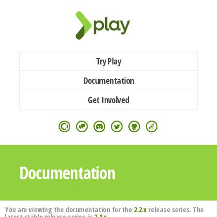
Try Play
Documentation
Get Involved
Documentation
You are viewing the documentation for the
2.2.x
release series. The
latest stable release series is
2.4.x
.