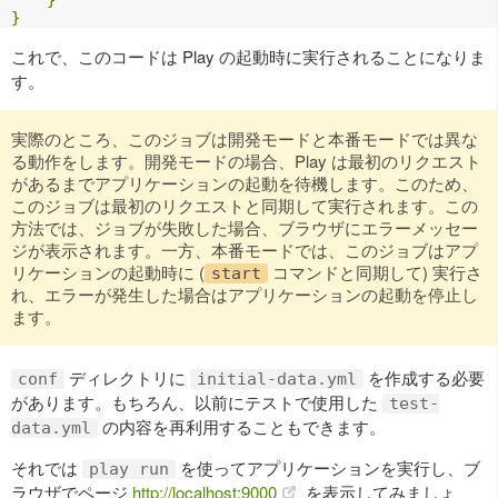
}
これで、このコードは Play の起動時に実行されることになりま
す。
実際のところ、このジョブは開発モードと本番モードでは異な
る動作をします。開発モードの場合、Play は最初のリクエスト
があるまでアプリケーションの起動を待機します。このため、
このジョブは最初のリクエストと同期して実行されます。この
方法では、ジョブが失敗した場合、ブラウザにエラーメッセー
ジが表示されます。一方、本番モードでは、このジョブはアプ
リケーションの起動時に (
コマンドと同期して) 実行さ
start
れ、エラーが発生した場合はアプリケーションの起動を停止し
ます。
ディレクトリに
を作成する必要
conf
initial-data.yml
があります。もちろん、以前にテストで使用した
test-
の内容を再利用することもできます。
data.yml
それでは
を使ってアプリケーションを実行し、ブ
play run
ラウザでページ
http://localhost:9000
を表示してみましょ