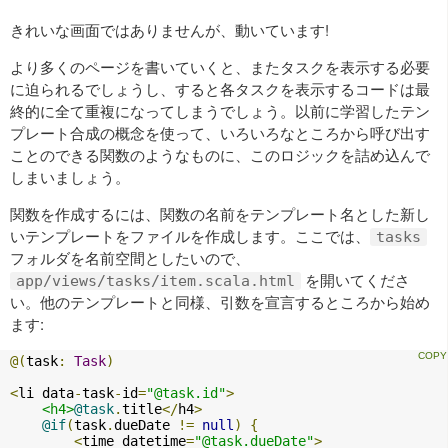
きれいな画面ではありませんが、動いています!
より多くのページを書いていくと、またタスクを表示する必要
に迫られるでしょうし、すると各タスクを表示するコードは最
終的に全て重複になってしまうでしょう。以前に学習したテン
プレート合成の概念を使って、いろいろなところから呼び出す
ことのできる関数のようなものに、このロジックを詰め込んで
しまいましょう。
関数を作成するには、関数の名前をテンプレート名とした新し
いテンプレートをファイルを作成します。ここでは、
tasks
フォルダを名前空間としたいので、
を開いてくださ
app/views/tasks/item.scala.html
い。他のテンプレートと同様、引数を宣言するところから始め
ます:
@(
task
:
Task
)
<
li data
-
task
-
id
=
"@task.id"
>
<h4>
@task
.
title
</
h4
>
@if
(
task
.
dueDate 
!=
null
)
{
<
time datetime
=
"@task.dueDate"
>