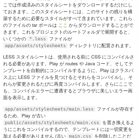
こでは作成済みのスタイルシートをダウンロードするだけにし
ておきます。このスタイルシートには、このサイトの残りを構
築するために必要なスタイルがすべて含まれています。これら
のファイルの tar ボールは
ここ
からダウンロードすることがで
きます。これをプロジェクトのルートフォルダで展開すると、
いくつかの
ファイルが
*.less
ディレクトリに配置されます。
app/assets/stylesheets
LESS スタイルシートは、使用される前に CSS にコンパイルさ
れる必要があります。Play が routes や Java コード、そしてテ
ンプレートを自動的にコンパイルするように、Play はクラスパ
ス上に LESS ファイルを見つけるとそれらをコンパイルし、そ
れらが変更されるたびに再度コンパイルします。さらにここで
も、コンパイルエラーに遭遇するとブラウザに美しいエラー画
面を表示します。
ファイルが存在す
app/assets/stylesheets/main.less
るため、Play が古い
を置き換えるよ
public/assets/stylesheets/main.css
うにこれをコンパイルするので、テンプレートには一切変更を
加える必要がありません (古い
を削除したことだ
main.css