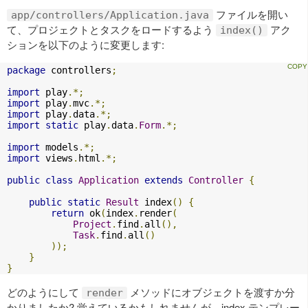
ファイルを開い
app/controllers/Application.java
て、プロジェクトとタスクをロードするよう
アク
index()
ションを以下のように変更します:
package
 controllers
;
import
 play
.*;
import
 play
.
mvc
.*;
import
 play
.
data
.*;
import
static
 play
.
data
.
Form
.*;
import
 models
.*;
import
 views
.
html
.*;
public
class
Application
extends
Controller
{
public
static
Result
 index
()
{
return
 ok
(
index
.
render
(
Project
.
find
.
all
(),
Task
.
find
.
all
()
));
}
}
どのようにして
メソッドにオブジェクトを渡すか分
render
かりましたか? 覚えているかもしれませんが、index テンプレー