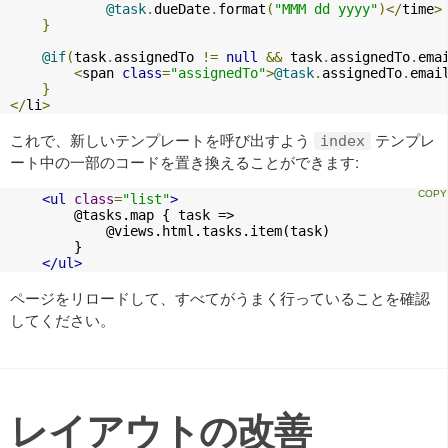
@task
.
dueDate
.
format
(
"MMM dd yyyy"
)</
time
>
}
@if
(
task
.
assignedTo 
!=
null
&&
 task
.
assignedTo
.
ema
<
span 
class
=
"assignedTo"
>
@task
.
assignedTo
.
emai
}
</
li
>
これで、新しいテンプレートを呼び出すよう
テンプレ
index
ート中の一部のコードを置き換えることができます:
<ul
class
=
"list"
>
        @tasks.map { task =>

            @views.html.tasks.item(task)

        }

</ul>
ページをリロードして、すべてがうまく行っていることを確認
してください。
レイアウトの改善