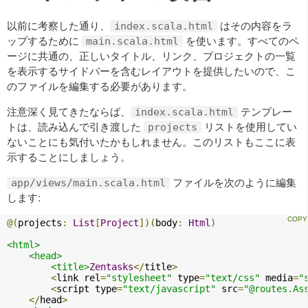
以前に考察した通り、
はその内容をラ
index.scala.html
ップするために
を使います。すべてのペ
main.scala.html
ージに共通の、正しいタイトル、リンク、プロジェクトの一覧
を表示するサイドバーを含むレイアウトを提供したいので、こ
のファイルを編集する必要があります。
注意深く見てきたならば、
テンプレー
index.scala.html
トは、読み込んで引き渡した
リストを使用してい
projects
ないことにも気付いたかもしれません。このリストもここに表
示することにしましょう。
ファイルを次のように編集
app/views/main.scala.html
します:
@(
projects
:
List
[
Project
])(
body
:
Html
)
<html>
<head>
<title>
Zentasks
</
title
>
<
link rel
=
"stylesheet"
 type
=
"text/css"
 media
=
"
<
script type
=
"text/javascript"
 src
=
"@routes.As
</
head
>