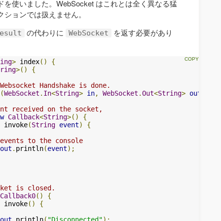
使いました。WebSocket はこれとは全く異なる猛
クションでは扱えません。
の代わりに
を返す必要があり
esult
WebSocket
ing
>
 index
()
{
ring
>()
{
Websocket Handshake is done.
(
WebSocket
.
In
<
String
>
in
,
WebSocket
.
Out
<
String
>
out
)
{
nt received on the socket,
w
Callback
<
String
>()
{
 invoke
(
String
event
)
{
events to the console
out
.
println
(
event
);
ket is closed.
Callback0
()
{
 invoke
()
{
out
.
println
(
"Disconnected"
);