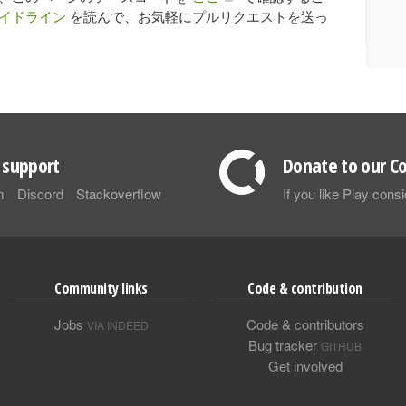
イドライン
を読んで、お気軽にプルリクエストを送っ
support
Donate to our Co
m
Discord
Stackoverflow
If you like Play con
Community links
Code & contribution
Jobs
Code & contributors
VIA INDEED
Bug tracker
GITHUB
Get involved