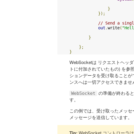
}
});
// Send a singl
out
.
write
(
"Hell
}
};
}
WebSocketは リクエストヘッダ
トに付加されていたもの) を
ションデータを受け取ることがで
ンスへは一切アクセスできませ
の準備が終わる
WebSocket
す。
この例では、受け取ったメッセ
メッセージを送信しています。
Tip:
WebSocket コントローラ