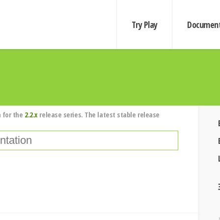
Try Play
Document
 for the
2.2.x
release series. The latest stable release