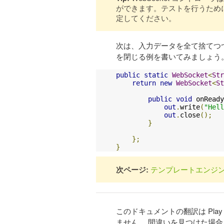
ができます。テストを行うためには、
定してください。
次は、入力データを全て捨てつつ、
を閉じる例を書いてみましょう
public
static
WebSocket
<
Str
return
new
WebSocket
<
St
public
void
 onReady
out
.
write
(
"Hell
out
.
close
();
}
};
}
次ページ:
テンプレートエンジ
このドキュメントの翻訳は Pl
ません。 間違いを見つけた場