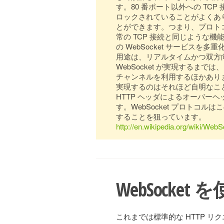
す。80 番ポート以外への TC
ロックされていることがよくありま
とができます。つまり、プロト
常の TCP 接続と同じような機
の WebSocket サービスを多
用途は、リアルタイムかつ双方向
WebSocket が実現するまで
チャンネルを利用するほかありま
実現するのはそれほど自明なこと
HTTP ヘッダによるオーバー
す。WebSocket プロトコ
することを狙っています。
http://en.wikipedia.org/wiki/Web
WebSocket 
これまでは標準的な HTTP リ