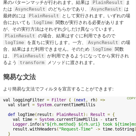
果のパターンマッチが行われます。結果は
ま
PlainResult
たは
のどちらかであり、
は
AsyncResult
AsyncResult
最終的には
として実行されます。いずれの場
PlainResult
合においても
関数が実行される必要があります
logTime
が、その実行方法はそれぞれ少しだけ異なっています。
の場合、結果はすぐに利用できるので
PlainResult
を直ちに実行します。一方、
の場
logTime
AsyncResult
合、結果はまだ利用できません。そのため
関数
logTime
は、
が利用できるようになってから実行され
PlainResult
るよう
メソッドに渡されます。
transform
簡易な文法
より簡易な文法でフィルタを宣言することができます:
val loggingFilter 
=
Filter
{
(
next
,
 rh
)
=>
  val start 
=
System
.
currentTimeMillis

def
 logTime
(
result
:
PlainResult
):
Result
=
{
    val time 
=
System
.
currentTimeMillis 
-
 start

Logger
.
info
(
s
"${rh.method} ${rh.uri} took ${time}m
    result
.
withHeaders
(
"Request-Time"
->
 time
.
toString
}