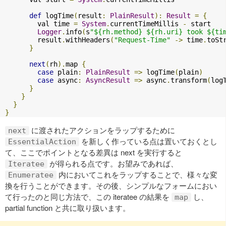
def
 logTime
(
result
:
PlainResult
):
Result
=
{
        val time 
=
System
.
currentTimeMillis 
-
 start

Logger
.
info
(
s
"${rh.method} ${rh.uri} took ${ti
        result
.
withHeaders
(
"Request-Time"
->
 time
.
toSt
}
next
(
rh
).
map 
{
case
 plain
:
PlainResult
=>
 logTime
(
plain
)
case
 async
:
AsyncResult
=>
 async
.
transform
(
log
}
}
}
}
に渡されたアクションをラップするために
next
を新しく作っている点は置いておくとし
EssentialAction
て、ここでポイントとなる差異は next を実行すると
が得られる点です。お望みであれば、
Iteratee
内においてこれをラップすることで、様々な変
Enumeratee
換を行うことができます。その後、シンプルなフォームにおい
て行ったのと同じ方法で、この iteratee の結果を
し、
map
partial function と共に取り扱います。