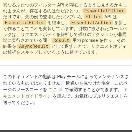
異なるふたつのフィルター API が存在するように見えるかもし
れませんが、存在するのはただひとつ、
EssentialFilter
だけです。先の例で登場したシンプルな
API は
Filter
を継承し、
を新し
EssentialFilter
EssentialAction
く作ることでこれを実装しています。引数に渡されたコールバ
ックは、リクエストボディを解析して残りのアクションが非同
期に実行されている間、
用の promise を作り、その
Result
結果を
として返すことで、リクエストボディ
AsyncResult
の解析をスキップしているように見せています。
このドキュメントの翻訳は Play チームによってメンテナンスさ
れているものではありません。 間違いを見つけた場合、このペ
ージのソースコードを
ここ
で確認することができます。
ド
キュメントガイドライン
を読んで、お気軽にプルリクエストを
送ってください。