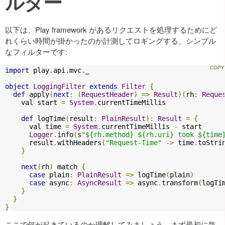
ルター
以下は、Play framework があるリクエストを処理するためにど
れくらい時間が掛かったのか計測してロギングする、シンプル
なフィルターです:
import
 play
.
api
.
mvc
.
_

object
LoggingFilter
extends
Filter
{
def
 apply
(
next
:
(
RequestHeader
)
=>
Result
)(
rh
:
Reque
    val start 
=
System
.
currentTimeMillis

def
 logTime
(
result
:
PlainResult
):
Result
=
{
      val time 
=
System
.
currentTimeMillis 
-
 start

Logger
.
info
(
s
"${rh.method} ${rh.uri} took ${time
      result
.
withHeaders
(
"Request-Time"
->
 time
.
toStri
}
next
(
rh
)
 match 
{
case
 plain
:
PlainResult
=>
 logTime
(
plain
)
case
 async
:
AsyncResult
=>
 async
.
transform
(
logTi
}
}
}
ここで何が起きているのか理解してみましょう。まず最初に気