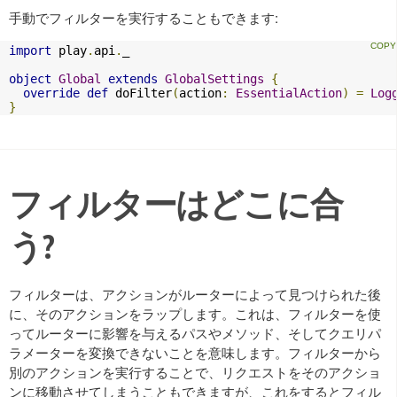
手動でフィルターを実行することもできます:
import
 play
.
api
.
_

object
Global
extends
GlobalSettings
{
override
def
 doFilter
(
action
:
EssentialAction
)
=
Log
}
フィルターはどこに合
う?
フィルターは、アクションがルーターによって見つけられた後
に、そのアクションをラップします。これは、フィルターを使
ってルーターに影響を与えるパスやメソッド、そしてクエリパ
ラメーターを変換できないことを意味します。フィルターから
別のアクションを実行することで、リクエストをそのアクショ
ンに移動させてしまうこともできますが、これをするとフィル