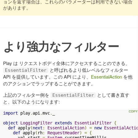
ョンを返す場合は、これらのパラメーターは利用できない場合
があります。
より強力なフィルター
Play は リクエストボディ全体にアクセスすることのできる、
と呼ばれるより低レベルなフィルター
EssentialFilter
API を提供しています。この API により、
EssentialAction
を他
のアクションでラップすることができます。
上記のフィルター例を
として書き直す
EssentialFilter
と、以下のようになります:
import
 play
.
api
.
mvc
.
_

object
LoggingFilter
extends
EssentialFilter
{
def
 apply
(
next
:
EssentialAction
)
=
new
EssentialActi
def
 apply
(
rh
:
RequestHeader
)
=
{
      val start 
=
System
.
currentTimeMillis
