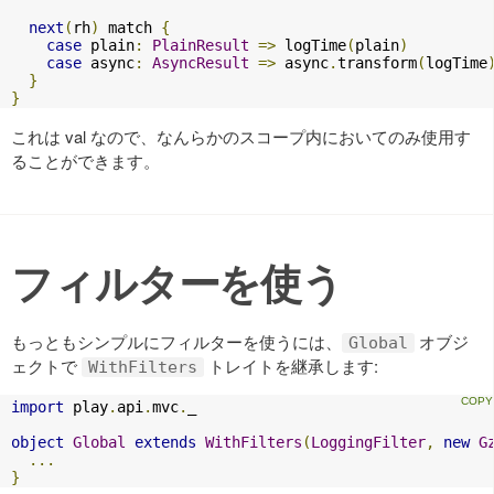
next
(
rh
)
 match 
{
case
 plain
:
PlainResult
=>
 logTime
(
plain
)
case
 async
:
AsyncResult
=>
 async
.
transform
(
logTime
}
}
これは val なので、なんらかのスコープ内においてのみ使用す
ることができます。
フィルターを使う
もっともシンプルにフィルターを使うには、
オブジ
Global
ェクトで
トレイトを継承します:
WithFilters
import
 play
.
api
.
mvc
.
_

object
Global
extends
WithFilters
(
LoggingFilter
,
new
G
...
}