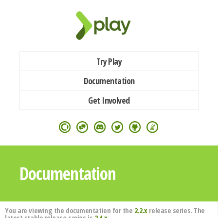
Try Play
Documentation
Get Involved
Documentation
You are viewing the documentation for the
2.2.x
release series. The
latest stable release series is
2.4.x
.