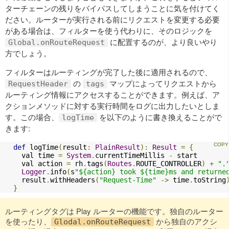
ターチェーンの残りをバイパスしてしまうことに気を付けてく
ださい。ルーターが実行される前にリクエストを変更する必要
がある場合は、フィルターを使う代わりに、そのロジックを
に配置するのが、より良いやり
Global.onRouteRequest
方でしょう。
フィルターはルーティングが完了した後に適用されるので、
の
マップによってリクエストから
RequestHeader
tags
ルーティング情報にアクセスすることができます。例えば、ア
クションメソッドに対する実行時間をログに出力したいとしま
す。この場合、
を以下のように書き換えることがで
logTime
きます:
def
 logTime
(
result
:
PlainResult
):
Result
=
{
    val time 
=
System
.
currentTimeMillis 
-
 start

    val action 
=
 rh
.
tags
(
Routes
.
ROUTE_CONTROLLER
)
+
".
Logger
.
info
(
s
"${action} took ${time}ms and returne
    result
.
withHeaders
(
"Request-Time"
->
 time
.
toString
}
ルーティングタグは Play ルーターの機能です。独自のルーター
を使ったり、
から独自のアクシ
Glodal.onRouteRequest