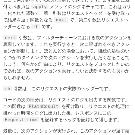
付くべき点は
メソッドのシグネチャです。これはカリ
apply
ー化された関数で、第一引数はリクエストヘッダーを受け取っ
て結果を返す関数となる
で、第二引数はリクエストヘ
next
ッダーとなる
です。
rh
引数は、フィルターチェーンにおける次のアクションを
next
表現しています。これを実行すると、次に呼ばれるべきアクシ
ョンが起動します。ほとんどの場合において、後続の処理のい
くつかのタイミングで次のアクションを実行したくなることで
しょう。何らかの理由により、リクエストをブロックしたいの
であれば、次のアクションを実行しないと決断するのも良いか
もしれません。
引数は、このリクエストの実際のヘッダーです。
rh
コードの次の部分は、リクエストのログを出力する関数です。
この関数は
を受け取り、リクエストの処理に
PlainResult
掛かった時間をログに出力した後、レスポンスにこの
を記録するヘッダを記録して返します。
Request-Time
最後に、次のアクションが実行され、このアクションが返す結