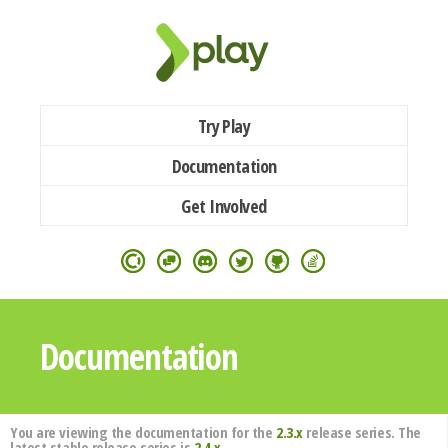
Try Play
Documentation
Get Involved
Documentation
You are viewing the documentation for the
2.3.x
release series. The
latest stable release series is
2.4.x
.