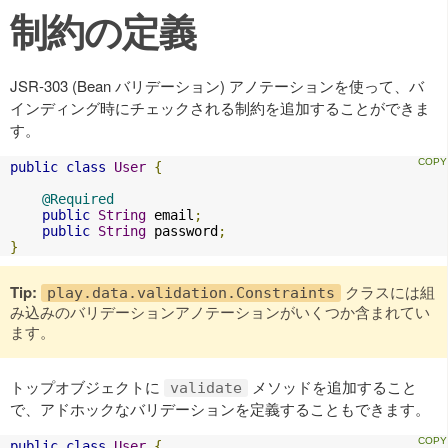
制約の定義
JSR-303 (Bean バリデーション) アノテーションを使って、バ
インディング時にチェックされる制約を追加することができま
す。
public
class
User
{
@Required
public
String
 email
;
public
String
 password
;
}
Tip:
クラスには組
play.data.validation.Constraints
み込みのバリデーションアノテーションがいくつか含まれてい
ます。
トップオブジェクトに
メソッドを追加すること
validate
で、アドホックなバリデーションを定義することもできます。
public
class
User
{