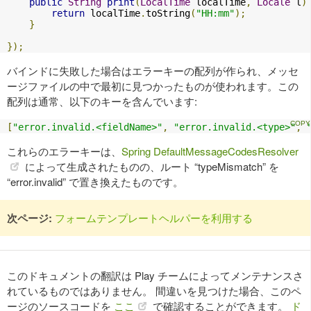
public
String
print
(
LocalTime
 localTime
,
Locale
 l
)
return
 localTime
.
toString
(
"HH:mm"
);
}
});
バインドに失敗した場合はエラーキーの配列が作られ、メッセ
ージファイルの中で最初に見つかったものが使われます。この
配列は通常、以下のキーを含んでいます:
[
"error.invalid.<fieldName>"
,
"error.invalid.<type>"
,
これらのエラーキーは、
Spring DefaultMessageCodesResolver
によって生成されたものの、ルート “typeMismatch” を
“error.invalid” で置き換えたものです。
次ページ:
フォームテンプレートヘルパーを利用する
このドキュメントの翻訳は Play チームによってメンテナンスさ
れているものではありません。 間違いを見つけた場合、このペ
ージのソースコードを
ここ
で確認することができます。
ド