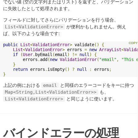
でない値 (空の文字列またはリスト) を返すと、バリデーション
に失敗したとして処理されます。
フィールドに対してさらにバリデーションを行う場合、
が便利かもしれません。例え
List<ValidationError>
ば、以下のような場合です:
public
List
<
ValidationError
>
 validate
()
{
List
<
ValidationError
>
 errors 
=
new
ArrayList
<
Valid
if
(
User
.
byEmail
(
email
)
!=
null
)
{
        errors
.
add
(
new
ValidationError
(
"email"
,
"This 
}
return
 errors
.
isEmpty
()
?
null
:
 errors
;
}
上記の例における
と同様のエラーコードをキーに持つ
email
も、
Map<String,List<ValidationError>>
と同じように使います。
List<ValidationError>
バインドエラーの処理