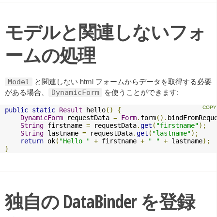
モデルと関連しないフォ
ームの処理
と関連しない html フォームからデータを取得する必要
Model
がある場合、
を使うことができます:
DynamicForm
public
static
Result
 hello
()
{
DynamicForm
 requestData 
=
Form
.
form
().
bindFromRequ
String
 firstname 
=
 requestData
.
get
(
"firstname"
);
String
 lastname 
=
 requestData
.
get
(
"lastname"
);
return
 ok
(
"Hello "
+
 firstname 
+
" "
+
 lastname
);
}
独自の DataBinder を登録