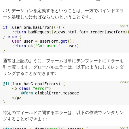
バリデーションを定義するということは、一方でバインドエラ
ーを処理しなければならないということです。
if
(
userForm
.
hasErrors
())
{
return
 badRequest
(
views
.
html
.
form
.
render
(
userForm
)
}
else
{
User
 user 
=
 userForm
.
get
();
return
 ok
(
"Got user "
+
 user
);
}
通常は上記のように、フォームは単にテンプレートにエラーを
引き渡します。グローバルエラーは、以下のようにしてレンダ
リングすることができます:
@if
(
form
.
hasGlobalErrors
)
{
<
p 
class
=
"error"
>
@form
.
globalError
.
message

</
p
>
}
特定のフィールドに関するエラーは、以下の作法でレンダリン
グすることができます: