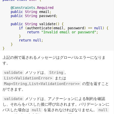
@Constraints
.
Required
public
String
 email
;
public
String
 password
;
public
String
 validate
()
{
if
(
authenticate
(
email
,
 password
)
==
null
)
{
return
"Invalid email or password"
;
}
return
null
;
}
}
上記の例で返されるメッセージはグローバルエラーになりま
す。
メソッドは、
,
validate
String
または
List<ValidationError>
の型を返すこと
Map<String,List<ValidationError>>
ができます。
メソッドは、アノテーションによる制約を確認
validate
し、それらをパスした後に呼び出されます。バリデーションに
パスした場合は
を返されなければなりません。
null
null