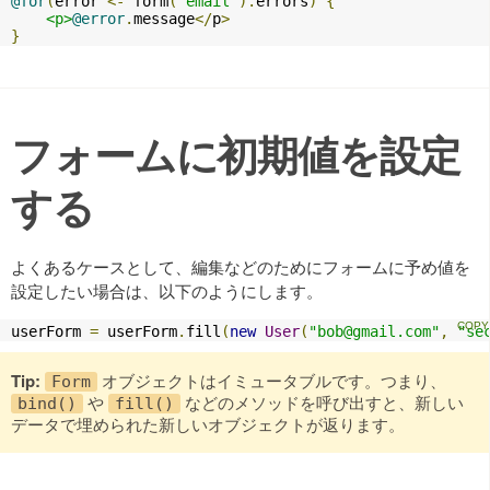
@for
(
error 
<-
 form
(
"email"
).
errors
)
{
<p>
@error
.
message
</
p
>
}
フォームに初期値を設定
する
よくあるケースとして、編集などのためにフォームに予め値を
設定したい場合は、以下のようにします。
userForm 
=
 userForm
.
fill
(
new
User
(
"
bob@gmail.com
"
,
"se
Tip:
オブジェクトはイミュータブルです。つまり、
Form
や
などのメソッドを呼び出すと、新しい
bind()
fill()
データで埋められた新しいオブジェクトが返ります。