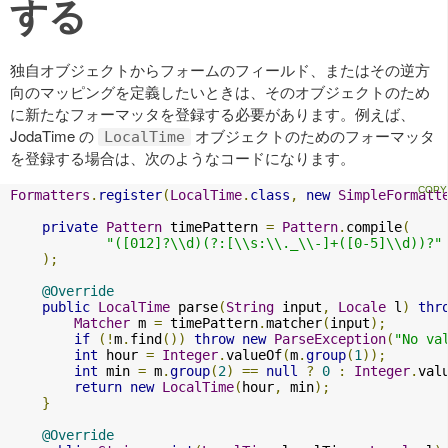
する
独自オブジェクトからフォームのフィールド、またはその逆方
向のマッピングを定義したいときは、そのオブジェクトのため
に新たなフォーマッタを登録する必要があります。例えば、
JodaTime の
オブジェクトのためのフォーマッタ
LocalTime
を登録する場合は、次のようなコードになります。
Formatters
.
register
(
LocalTime
.
class
,
new
SimpleFormatt
private
Pattern
 timePattern 
=
Pattern
.
compile
(
"([012]?\\d)(?:[\\s:\\._\\-]+([0-5]\\d))?"
);
@Override
public
LocalTime
 parse
(
String
 input
,
Locale
 l
)
thr
Matcher
 m 
=
 timePattern
.
matcher
(
input
);
if
(!
m
.
find
())
throw
new
ParseException
(
"No va
int
 hour 
=
Integer
.
valueOf
(
m
.
group
(
1
));
int
 min 
=
 m
.
group
(
2
)
==
null
?
0
:
Integer
.
val
return
new
LocalTime
(
hour
,
 min
);
}
@Override