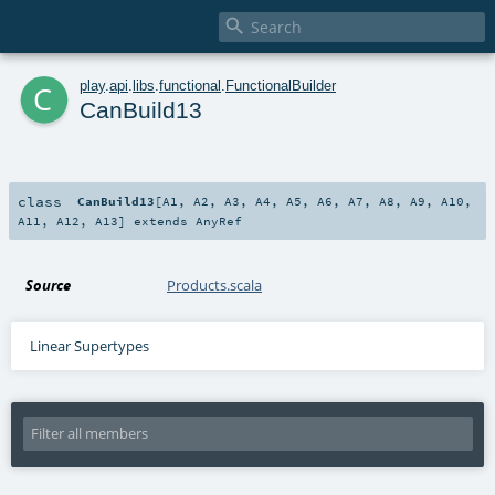

c
play
.
api
.
libs
.
functional
.
FunctionalBuilder
CanBuild13
class
CanBuild13
[
A1
,
A2
,
A3
,
A4
,
A5
,
A6
,
A7
,
A8
,
A9
,
A10
,
A11
,
A12
,
A13
]
extends
AnyRef
Source
Products.scala
Linear Supertypes