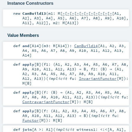
Instance Constructors
new
CanBuild13
(
m1:
M
[
~
[
~
[
~
[
~
[
~
[
~
[
~
[
~
[
~
[
~
[
~
[
A1
,
A2
],
A3
],
A4
],
A5
],
A6
],
A7
],
A8
],
A9
],
A10
],
A11
],
A12
]]
,
m2:
M
[
A13
]
)
Value Members
def
and
[
A14
]
(
m3:
M
[
A14
]
)
:
CanBuild14
[
A1
,
A2
,
A3
,
A4
,
A5
,
A6
,
A7
,
A8
,
A9
,
A10
,
A11
,
A12
,
A13
,
A14
]
def
apply
[
B
]
(
f1: (
A1
,
A2
,
A3
,
A4
,
A5
,
A6
,
A7
,
A8
,
A9
,
A10
,
A11
,
A12
,
A13
) ⇒
B
,
f2: (
B
) ⇒ (
A1
,
A2
,
A3
,
A4
,
A5
,
A6
,
A7
,
A8
,
A9
,
A10
,
A11
,
A12
,
A13
)
)
(
implicit
fu:
InvariantFunctor
[
M
]
)
:
M
[
B
]
def
apply
[
B
]
(
f: (
B
) ⇒ (
A1
,
A2
,
A3
,
A4
,
A5
,
A6
,
A7
,
A8
,
A9
,
A10
,
A11
,
A12
,
A13
)
)
(
implicit
fu:
ContravariantFunctor
[
M
]
)
:
M
[
B
]
def
apply
[
B
]
(
f: (
A1
,
A2
,
A3
,
A4
,
A5
,
A6
,
A7
,
A8
,
A9
,
A10
,
A11
,
A12
,
A13
) ⇒
B
)
(
implicit
fu:
Functor
[
M
]
)
:
M
[
B
]
def
join
[
A >:
A1
]
(
implicit
witness1:
<:<
[
A
,
A1
]
,