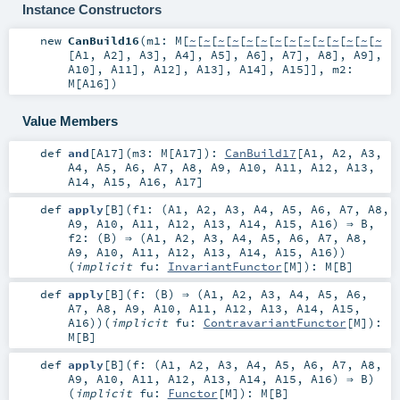
Instance Constructors
new
CanBuild16
(
m1:
M
[
~
[
~
[
~
[
~
[
~
[
~
[
~
[
~
[
~
[
~
[
~
[
~
[
~
[
~
[
A1
,
A2
],
A3
],
A4
],
A5
],
A6
],
A7
],
A8
],
A9
],
A10
],
A11
],
A12
],
A13
],
A14
],
A15
]]
,
m2:
M
[
A16
]
)
Value Members
def
and
[
A17
]
(
m3:
M
[
A17
]
)
:
CanBuild17
[
A1
,
A2
,
A3
,
A4
,
A5
,
A6
,
A7
,
A8
,
A9
,
A10
,
A11
,
A12
,
A13
,
A14
,
A15
,
A16
,
A17
]
def
apply
[
B
]
(
f1: (
A1
,
A2
,
A3
,
A4
,
A5
,
A6
,
A7
,
A8
,
A9
,
A10
,
A11
,
A12
,
A13
,
A14
,
A15
,
A16
) ⇒
B
,
f2: (
B
) ⇒ (
A1
,
A2
,
A3
,
A4
,
A5
,
A6
,
A7
,
A8
,
A9
,
A10
,
A11
,
A12
,
A13
,
A14
,
A15
,
A16
)
)
(
implicit
fu:
InvariantFunctor
[
M
]
)
:
M
[
B
]
def
apply
[
B
]
(
f: (
B
) ⇒ (
A1
,
A2
,
A3
,
A4
,
A5
,
A6
,
A7
,
A8
,
A9
,
A10
,
A11
,
A12
,
A13
,
A14
,
A15
,
A16
)
)
(
implicit
fu:
ContravariantFunctor
[
M
]
)
:
M
[
B
]
def
apply
[
B
]
(
f: (
A1
,
A2
,
A3
,
A4
,
A5
,
A6
,
A7
,
A8
,
A9
,
A10
,
A11
,
A12
,
A13
,
A14
,
A15
,
A16
) ⇒
B
)
(
implicit
fu:
Functor
[
M
]
)
:
M
[
B
]