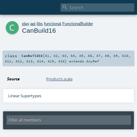

c
play
.
api
.
libs
.
functional
.
FunctionalBuilder
CanBuild16
class
CanBuild16
[
A1
,
A2
,
A3
,
A4
,
A5
,
A6
,
A7
,
A8
,
A9
,
A10
,
A11
,
A12
,
A13
,
A14
,
A15
,
A16
]
extends
AnyRef
Source
Products.scala
Linear Supertypes