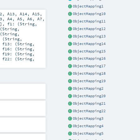
ObjectMapping1
2
,
A13
,
A14
,
A15
,
ObjectMapping10
3
,
A4
,
A5
,
A6
,
A7
,
ObjectMapping11
]
,
f1: (
String
,
(
String
,
ObjectMapping12
(
String
,
ObjectMapping13
 (
String
,
,
f13: (
String
,
ObjectMapping14
,
f16: (
String
,
ObjectMapping15
,
f19: (
String
,
,
f22: (
String
,
ObjectMapping16
ObjectMapping17
ObjectMapping18
ObjectMapping19
ObjectMapping2
ObjectMapping20
ObjectMapping21
ObjectMapping22
ObjectMapping3
ObjectMapping4
ObjectMapping5