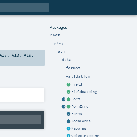
Packages
root
play
api
A17
,
A18
,
A19
,
data
format
validation
Field
FieldMapping
Form
FormError
Forms
JodaForms
Mapping
ObjectMapping