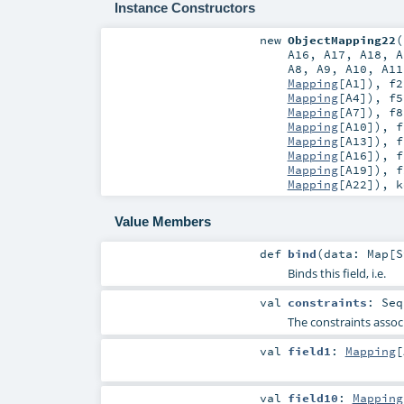
Instance Constructors
new
ObjectMapping22
(
A16
,
A17
,
A18
,
A
A8
,
A9
,
A10
,
A11
Mapping
[
A1
])
,
f2
Mapping
[
A4
])
,
f5
Mapping
[
A7
])
,
f8
Mapping
[
A10
])
,
f
Mapping
[
A13
])
,
f
Mapping
[
A16
])
,
f
Mapping
[
A19
])
,
f
Mapping
[
A22
])
,
Value Members
def
bind
(
data:
Map
[
S
Binds this field, i.e.
val
constraints
:
Seq
The constraints associ
val
field1
:
Mapping
[
val
field10
:
Mapping