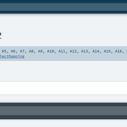
2
,
A5
,
A6
,
A7
,
A8
,
A9
,
A10
,
A11
,
A12
,
A13
,
A14
,
A15
,
A16
,
jectMapping