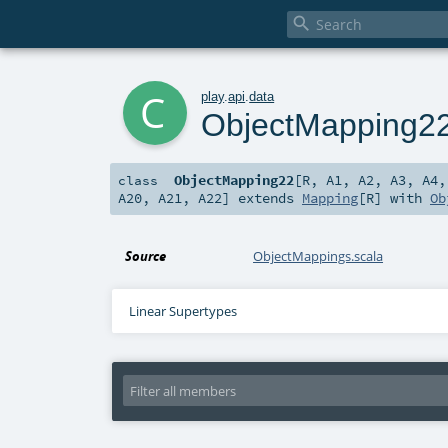

c
play
.
api
.
data
ObjectMapping2
ObjectMapping22
[
R
,
A1
,
A2
,
A3
,
A4
class
A20
,
A21
,
A22
]
extends
Mapping
[
R
] with
Ob
Source
ObjectMappings.scala
Linear Supertypes