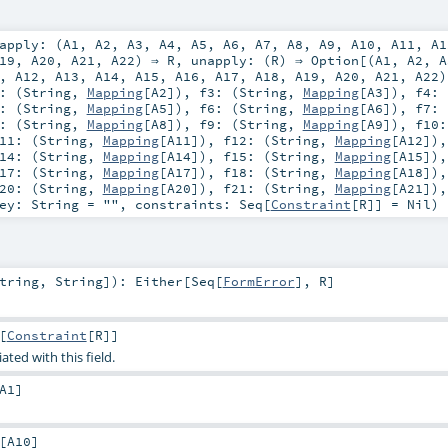
apply: (
A1
,
A2
,
A3
,
A4
,
A5
,
A6
,
A7
,
A8
,
A9
,
A10
,
A11
,
A1
19
,
A20
,
A21
,
A22
) ⇒
R
,
unapply: (
R
) ⇒
Option
[(
A1
,
A2
,
A
,
A12
,
A13
,
A14
,
A15
,
A16
,
A17
,
A18
,
A19
,
A20
,
A21
,
A22
)
: (
String
,
Mapping
[
A2
])
,
f3: (
String
,
Mapping
[
A3
])
,
f4: 
: (
String
,
Mapping
[
A5
])
,
f6: (
String
,
Mapping
[
A6
])
,
f7: 
: (
String
,
Mapping
[
A8
])
,
f9: (
String
,
Mapping
[
A9
])
,
f10:
11: (
String
,
Mapping
[
A11
])
,
f12: (
String
,
Mapping
[
A12
])
14: (
String
,
Mapping
[
A14
])
,
f15: (
String
,
Mapping
[
A15
])
17: (
String
,
Mapping
[
A17
])
,
f18: (
String
,
Mapping
[
A18
])
20: (
String
,
Mapping
[
A20
])
,
f21: (
String
,
Mapping
[
A21
])
key:
String
=
""
,
constraints:
Seq
[
Constraint
[
R
]] =
Nil
)
tring
,
String
]
)
:
Either
[
Seq
[
FormError
],
R
]
[
Constraint
[
R
]]
ated with this field.
A1
]
[
A10
]