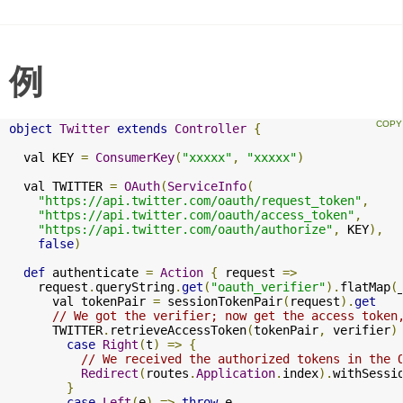
例
object
Twitter
extends
Controller
{
  val KEY 
=
ConsumerKey
(
"xxxxx"
,
"xxxxx"
)
  val TWITTER 
=
OAuth
(
ServiceInfo
(
"https://api.twitter.com/oauth/request_token"
,
"https://api.twitter.com/oauth/access_token"
,
"https://api.twitter.com/oauth/authorize"
,
 KEY
),
false
)
def
 authenticate 
=
Action
{
 request 
=>
    request
.
queryString
.
get
(
"oauth_verifier"
).
flatMap
(
      val tokenPair 
=
 sessionTokenPair
(
request
).
get
// We got the verifier; now get the access token
      TWITTER
.
retrieveAccessToken
(
tokenPair
,
 verifier
)
case
Right
(
t
)
=>
{
// We received the authorized tokens in the 
Redirect
(
routes
.
Application
.
index
).
withSessi
}
case
Left
(
e
)
=>
throw
 e
