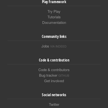
Play Framework
Try Play
Tutorials
Documentation
Community links
Jobs
VIA INDEED
Code & contribution
Code & contributors
Bug tracker
GITHUB
Get involved
Social networks
Twitter