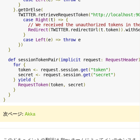
}
}.
getOrElse
(
      TWITTER
.
retrieveRequestToken
(
"http://localhost:9
case
Right
(
t
)
=>
{
// We received the unauthorized tokens in th
Redirect
(
TWITTER
.
redirectUrl
(
t
.
token
)).
withS
}
case
Left
(
e
)
=>
throw
 e

})
}
def
 sessionTokenPair
(
implicit
 request
:
RequestHeader
for
{
      token 
<-
 request
.
session
.
get
(
"token"
)
      secret 
<-
 request
.
session
.
get
(
"secret"
)
}
yield
{
RequestToken
(
token
,
 secret
)
}
}
}
次ページ:
Akka
このドキュメントの翻訳は Play チームによってメンテナンスさ