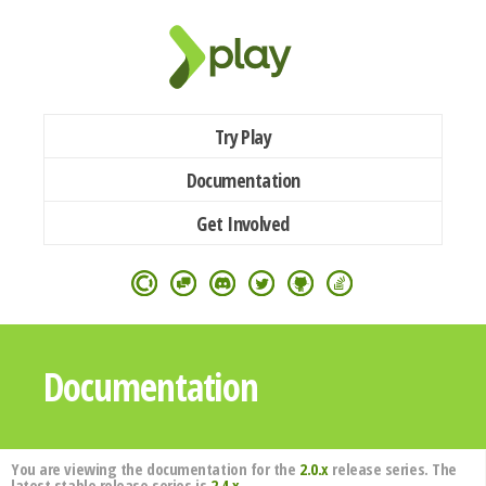
Try Play
Documentation
Get Involved
Documentation
You are viewing the documentation for the
2.0.x
release series. The
latest stable release series is
2.4.x
.