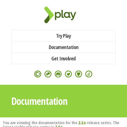
Try Play
Documentation
Get Involved
Documentation
You are viewing the documentation for the
2.2.x
release series. The
latest stable release series is
2.4.x
.