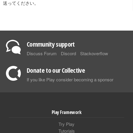
送ってください。
Community support
Discuss Forum
Discord
Stackoverflow
Donate to our Collective
If you like Play consider becoming a sponsor
Play Framework
Try Play
Tutorials