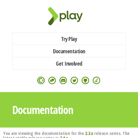
Try Play
Documentation
Get Involved
Documentation
You are viewing the documentation for the
2.3.x
release series. The
latest stable release series is
2.4.x
.