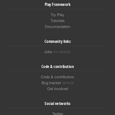
Play Framework
Try Play
Tutorials
Documentation
Community links
Jobs
VIA INDEED
Code & contribution
Code & contributors
Bug tracker
GITHUB
Get involved
Social networks
Twitter