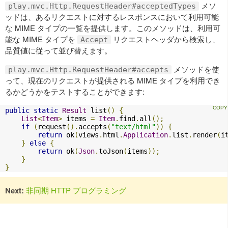
メソ
play.mvc.Http.RequestHeader#acceptedTypes
ッドは、あるリクエストに対するレスポンスにおいて利用可能
な MIME タイプの一覧を提供します。このメソッドは、利用可
能な MIME タイプを
リクエストヘッダから検索し、
Accept
品質値に従って並び替えます。
メソッドを使
play.mvc.Http.RequestHeader#accepts
って、現在のリクエストが提供される MIME タイプを利用でき
るかどうかをテストすることができます:
public
static
Result
 list
()
{
List
<
Item
>
 items 
=
Item
.
find
.
all
();
if
(
request
().
accepts
(
"text/html"
))
{
return
 ok
(
views
.
html
.
Application
.
list
.
render
(
i
}
else
{
return
 ok
(
Json
.
toJson
(
items
));
}
}
Next:
非同期 HTTP プログラミング