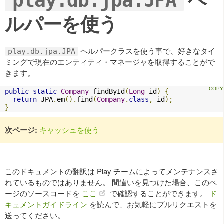
play.db.jpa.JPA
ルパーを使う
ヘルパークラスを使う事で、好きなタイ
play.db.jpa.JPA
ミングで現在のエンティティ・マネージャを取得することがで
きます。
public
static
Company
 findById
(
Long
 id
)
{
return
 JPA
.
em
().
find
(
Company
.
class
,
 id
);
}
次ページ:
キャッシュを使う
このドキュメントの翻訳は Play チームによってメンテナンスさ
れているものではありません。 間違いを見つけた場合、このペ
ージのソースコードを
ここ
で確認することができます。
ド
キュメントガイドライン
を読んで、お気軽にプルリクエストを
送ってください。