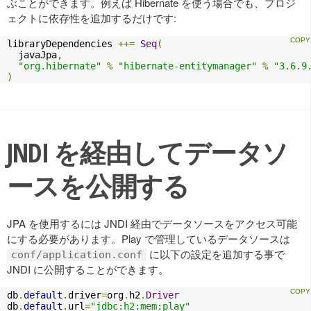
ぶことができます。例えば Hibernate を使う場合でも、プロジ
ェクトに依存性を追加するだけです:
libraryDependencies 
++=
Seq
(
  javaJpa
,
"org.hibernate"
%
"hibernate-entitymanager"
%
"3.6.9
)
JNDI を経由してデータソ
ースを公開する
JPA を使用するには JNDI 経由でデータソースをアクセス可能
にする必要があります。Play で管理しているデータソースは
に以下の設定を追加する事で
conf/application.conf
JNDI に公開することができます。
db
.
default
.
driver
=
org
.
h2
.
Driver
db
.
default
.
url
=
"jdbc:h2:mem:play"