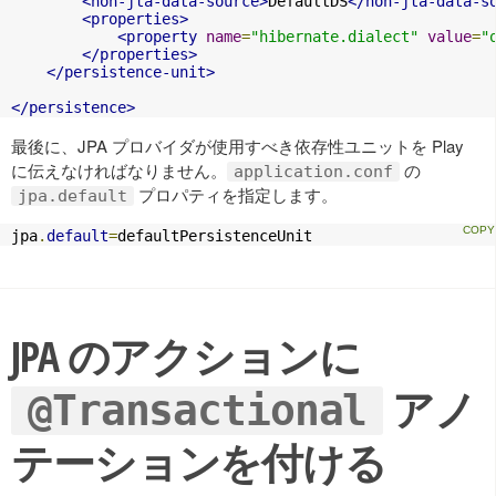
<non-jta-data-source>
DefaultDS
</non-jta-data-s
<properties>
<property
name
=
"hibernate.dialect"
value
=
"
</properties>
</persistence-unit>
</persistence>
最後に、JPA プロバイダが使用すべき依存性ユニットを Play
に伝えなければなりません。
の
application.conf
プロパティを指定します。
jpa.default
jpa
.
default
=
defaultPersistenceUnit
JPA のアクションに
アノ
@Transactional
テーションを付ける