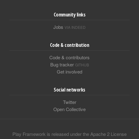
Community links
Jobs
VIA INDEED
Code & contribution
Code & contributors
Bug tracker
GITHUB
Get involved
Social networks
Twitter
Open Collective
Play Framework is released under the Apache 2 License