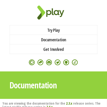
Try Play
Documentation
Get Involved
Documentation
You are viewing the documentation for the
2.3.x
release series. The
latest stable release series is
2.4.x
.