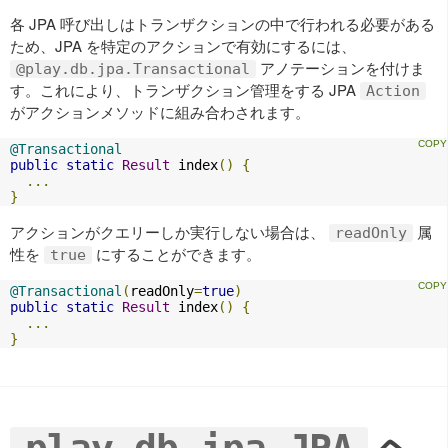
各 JPA 呼び出しはトランザクションの中で行われる必要がある
ため、JPA を特定のアクションで有効にするには、
アノテーションを付けま
@play.db.jpa.Transactional
す。これにより、トランザクション管理をする JPA
Action
がアクションメソッドに組み合わされます。
@Transactional
public
static
Result
 index
()
{
...
}
アクションがクエリーしか実行しない場合は、
属
readOnly
性を
にすることができます。
true
@Transactional
(
readOnly
=
true
)
public
static
Result
 index
()
{
...
}
ヘ