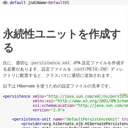
db
.
default
.
jndiName
=
DefaultDS
永続性ユニットを作成す
る
次に、適切な
JPA 設定ファイルを作成す
persistence.xml
る必要があります。設定ファイルを
ディレ
conf/META-INF
クトリに配置すると、クラスパスに適切に追加されます。
以下は Hibernate を使うための設定ファイルの見本です。
<persistence
xmlns
=
"http://java.sun.com/xml/ns/persist
xmlns:xsi
=
"http://www.w3.org/2001/XMLSche
xsi:schemaLocation
=
"http://java.sun.com/x
version
=
"2.0"
>
<persistence-unit
name
=
"defaultPersistenceUnit"
tr
<provider>
org.hibernate.ejb.HibernatePersisten