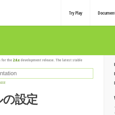
Try Play
Document
 for the
2.6.x
development release. The latest stable
 の設定
ルの設定