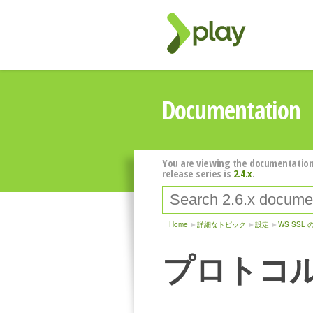
Documentation
You are viewing the documentation
release series is
2.4.x
.
Home
詳細なトピック
設定
WS SSL
プロトコ