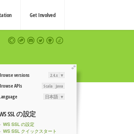
ation
Get Involved
extend
Browse versions
2.4.x
▾
Browse APIs
Scala
Java
Language
日本語
▾
WS SSL の設定
WS SSL の設定
WS SSL クイックスタート