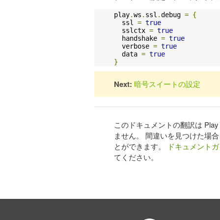
play
.
ws
.
ssl
.
debug 
=
{
  ssl 
=
true
  sslctx 
=
true
  handshake 
=
true
  verbose 
=
true
  data 
=
true
}
Next:
暗号スイートの設定
このドキュメントの翻訳は Pl
ません。 間違いを見つけた場
とができます。
ドキュメントガ
てください。