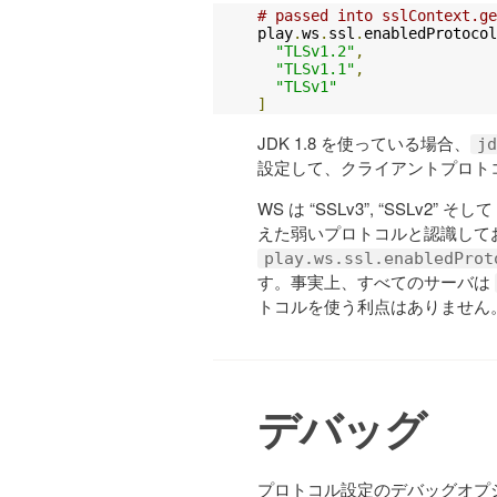
# passed into sslContext.ge
play
.
ws
.
ssl
.
enabledProtocol
"TLSv1.2"
,
"TLSv1.1"
,
"TLSv1"
]
JDK 1.8 を使っている場合、
jd
設定して、クライアントプロト
WS は “SSLv3”, “SSLv2” そして
えた弱いプロトコルと認識して
play.ws.ssl.enabledProt
す。事実上、すべてのサーバは
トコルを使う利点はありません
デバッグ
プロトコル設定のデバッグオプ