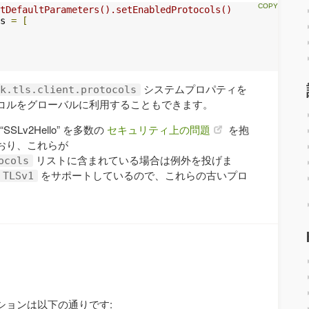
tDefaultParameters().setEnabledProtocols()
s 
=
[
システムプロパティを
k.tls.client.protocols
コルをグローバルに利用することもできます。
 “SSLv2Hello” を多数の
セキュリティ上の問題
を抱
おり、これらが
リストに含まれている場合は例外を投げま
ocols
をサポートしているので、これらの古いプロ
TLSv1
。
ションは以下の通りです: