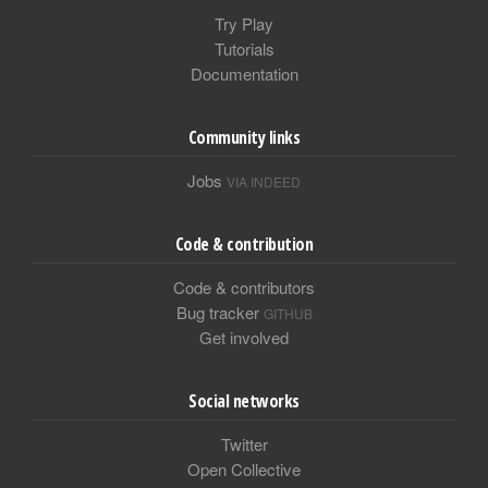
Try Play
Tutorials
Documentation
Community links
Jobs
VIA INDEED
Code & contribution
Code & contributors
Bug tracker
GITHUB
Get involved
Social networks
Twitter
Open Collective