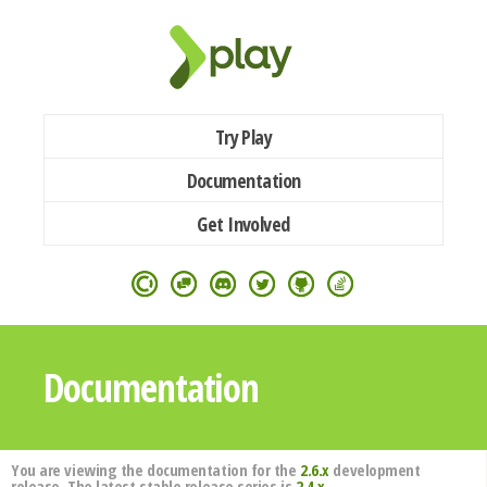
Try Play
Documentation
Get Involved
Documentation
You are viewing the documentation for the
2.6.x
development
release. The latest stable release series is
2.4.x
.