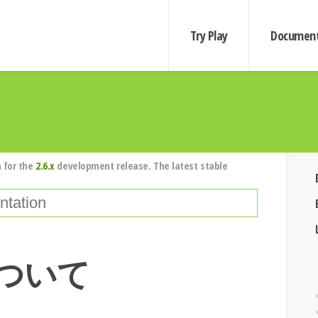
Try Play
Document
 for the
2.6.x
development release. The latest stable
について