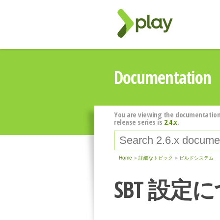
Documentation
You are viewing the documentation
release series is
2.4.x
.
Home
詳細なトピック
ビルドシステム
SBT 設定