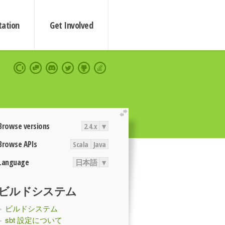
ation
Get Involved
extend
Browse versions
2.4.x
▾
Browse APIs
Scala
Java
Language
日本語
▾
ビルドシステム
ビルドシステム
sbt 設定について