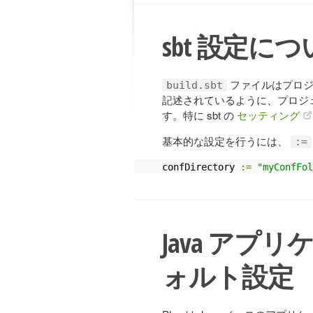
sbt 設定に
ファイルはプロジ
build.sbt
記述されているように、プロジ
す。特に sbt の
セッティング
基本的な設定を行うには、
:=
confDirectory 
:=
"myConfFol
Java ア
ォルト設定