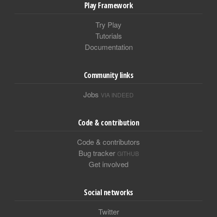
Play Framework
Try Play
Tutorials
Documentation
Community links
Jobs
VIA INDEED
Code & contribution
Code & contributors
Bug tracker
GITHUB
Get involved
Social networks
Twitter