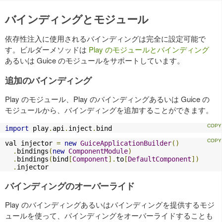
バインディングとモジュール
依存性注入に使用されるバインディングは完全に設定可能で
す。ビルダーメソッドは
Play のモジュールとバインディング
あるいは Guice のモジュールをサポートしています。
追加のバインディング
Play のモジュール、Play のバインディングあるいは Guice の
モジュールから、バインディングを追加することができます。
import
 play
.
api
.
inject
.
bind
val injector 
=
new
GuiceApplicationBuilder
()
.
bindings
(
new
ComponentModule
)
.
bindings
(
bind
[
Component
].
to
[
DefaultComponent
])
.
injector
バインディングのオーバーライド
Play のバインディングあるいはバインディングを提供するモジ
ュールを使って、バインディングをオーバーライドすることも