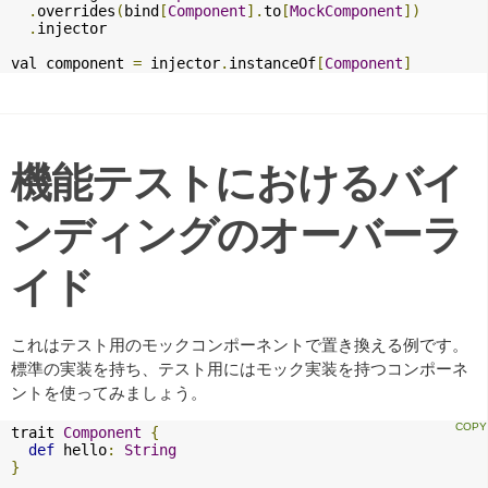
.
overrides
(
bind
[
Component
].
to
[
MockComponent
])
.
injector

val component 
=
 injector
.
instanceOf
[
Component
]
機能テストにおけるバイ
ンディングのオーバーラ
イド
これはテスト用のモックコンポーネントで置き換える例です。
標準の実装を持ち、テスト用にはモック実装を持つコンポーネ
ントを使ってみましょう。
trait 
Component
{
def
 hello
:
String
}