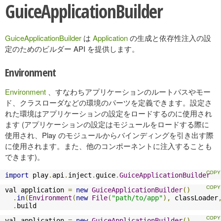
GuiceApplicationBuilder
GuiceApplicationBuilder
は
Application
の生成と依存性注入の設
定のためのビルダー API を提供します。
Environment
Environment
、すなわちアプリケーションのルートパスやモー
ド、クラスローダなどの環境のパーツを定義できます。設定さ
れた環境はアプリケーションの設定をロードするのに使用され
ます (アプリケーションの設定はモジュールをロードする際に
使用され、Play のモジュールからバインディングを引き出す際
に使用されます。また、他のコンポーネントに注入することも
できます)。
import
 play
.
api
.
inject
.
guice
.
GuiceApplicationBuilder
val application 
=
new
GuiceApplicationBuilder
()
.
in
(
Environment
(
new
File
(
"path/to/app"
),
 classLoader
.
build
val application 
=
new
GuiceApplicationBuilder
()