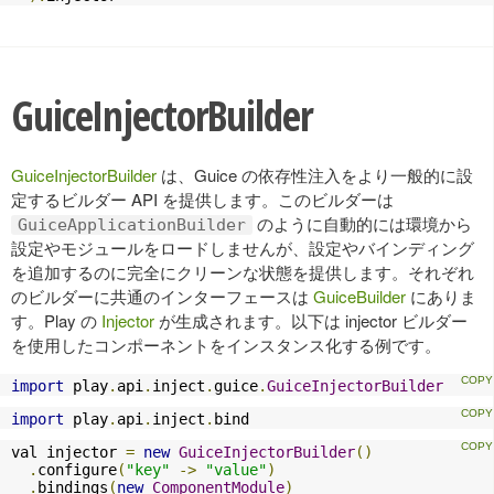
GuiceInjectorBuilder
GuiceInjectorBuilder
は、Guice の依存性注入をより一般的に設
定するビルダー API を提供します。このビルダーは
のように自動的には環境から
GuiceApplicationBuilder
設定やモジュールをロードしませんが、設定やバインディング
を追加するのに完全にクリーンな状態を提供します。それぞれ
のビルダーに共通のインターフェースは
GuiceBuilder
にありま
す。Play の
Injector
が生成されます。以下は injector ビルダー
を使用したコンポーネントをインスタンス化する例です。
import
 play
.
api
.
inject
.
guice
.
GuiceInjectorBuilder
import
 play
.
api
.
inject
.
bind
val injector 
=
new
GuiceInjectorBuilder
()
.
configure
(
"key"
->
"value"
)
.
bindings
(
new
ComponentModule
)