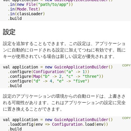
.
in
(
new
File
(
"path/to/app"
))
.
in
(
Mode
.
Test
)
.
in
(
classLoader
)
.
build
設定
設定を追加することもできます。この設定は、アプリケーショ
ンに自動的にロードされる設定に加えてつねに有効です。既に
キーが使用されている場合は新しい設定が優先されます。
val application 
=
new
GuiceApplicationBuilder
()
.
configure
(
Configuration
(
"a"
->
1
))
.
configure
(
Map
(
"b"
->
2
,
"c"
->
"three"
))
.
configure
(
"d"
->
4
,
"e"
->
"five"
)
.
build
設定のアプリケーションの環境からの自動ロードは、上書きさ
れる可能性があります。これはアプリケーションの設定に完全
に置き換えることができます。
val application 
=
new
GuiceApplicationBuilder
()
.
loadConfig
(
env 
=>
Configuration
.
load
(
env
))
.
build