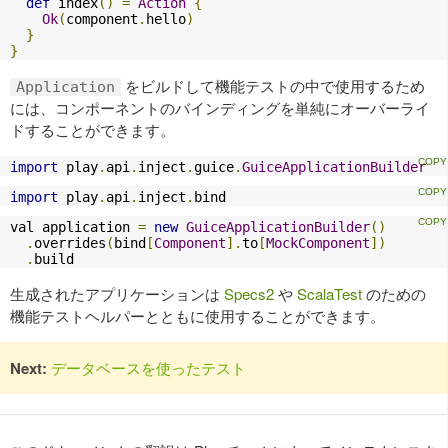
def
 index
()
=
Action
{
Ok
(
component
.
hello
)
}
}
をビルドして機能テストの中で使用するため
Application
には、コンポーネントのバインディングを単純にオーバーライ
ドすることができます。
import
 play
.
api
.
inject
.
guice
.
GuiceApplicationBuilder
import
 play
.
api
.
inject
.
bind
val application 
=
new
GuiceApplicationBuilder
()
.
overrides
(
bind
[
Component
].
to
[
MockComponent
])
.
build
生成されたアプリケーションは
Specs2
や
ScalaTest
のための
機能テストヘルパーとともに使用することができます。
Next:
データベースを使ったテスト