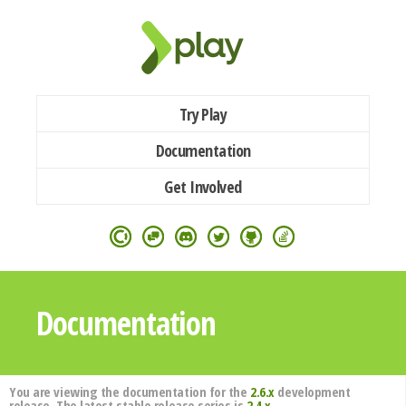
Try Play
Documentation
Get Involved
Documentation
You are viewing the documentation for the
2.6.x
development
release. The latest stable release series is
2.4.x
.