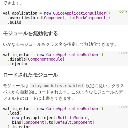
できます。
val application 
=
new
GuiceApplicationBuilder
()
.
overrides
(
bind
[
Component
].
to
[
MockComponent
])
.
build
モジュールを無効化する
いかなるモジュールもクラス名を指定して無効化できます。
val injector 
=
new
GuiceApplicationBuilder
()
.
disable
[
ComponentModule
]
.
injector
ロードされたモジュール
モジュールは
設定に従い、クラス
play.modules.enabled
パスから自動的にロードされます。このようなモジュールのデ
フォルトのロードは上書きできます。
val injector 
=
new
GuiceApplicationBuilder
()
.
load
(
new
 play
.
api
.
inject
.
BuiltinModule
,
    bind
[
Component
].
to
[
DefaultComponent
]
).
injector