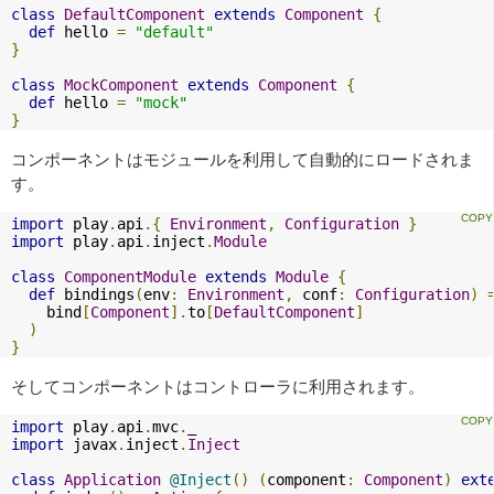
class
DefaultComponent
extends
Component
{
def
 hello 
=
"default"
}
class
MockComponent
extends
Component
{
def
 hello 
=
"mock"
}
コンポーネントはモジュールを利用して自動的にロードされま
す。
import
 play
.
api
.{
Environment
,
Configuration
}
import
 play
.
api
.
inject
.
Module
class
ComponentModule
extends
Module
{
def
 bindings
(
env
:
Environment
,
 conf
:
Configuration
)
    bind
[
Component
].
to
[
DefaultComponent
]
)
}
そしてコンポーネントはコントローラに利用されます。
import
 play
.
api
.
mvc
.
import
 javax
.
inject
.
Inject
class
Application
@Inject
()
(
component
:
Component
)
ext