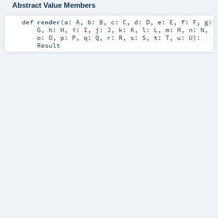
Abstract Value Members
def
render
(
a:
A
,
b:
B
,
c:
C
,
d:
D
,
e:
E
,
f:
F
,
g:
G
,
h:
H
,
i:
I
,
j:
J
,
k:
K
,
l:
L
,
m:
M
,
n:
N
,
o:
O
,
p:
P
,
q:
Q
,
r:
R
,
s:
S
,
t:
T
,
u:
U
)
:
Result