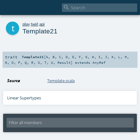

t
play
.
twirl
.
api
Template21
trait
Template21
[
A
,
B
,
C
,
D
,
E
,
F
,
G
,
H
,
I
,
J
,
K
,
L
,
M
,
N
,
O
,
P
,
Q
,
R
,
S
,
T
,
U
,
Result
]
extends
AnyRef
Source
Template.scala
Linear Supertypes