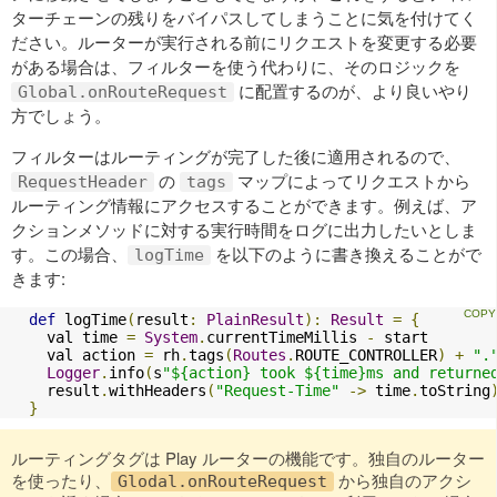
ターチェーンの残りをバイパスしてしまうことに気を付けてく
ださい。ルーターが実行される前にリクエストを変更する必要
がある場合は、フィルターを使う代わりに、そのロジックを
に配置するのが、より良いやり
Global.onRouteRequest
方でしょう。
フィルターはルーティングが完了した後に適用されるので、
の
マップによってリクエストから
RequestHeader
tags
ルーティング情報にアクセスすることができます。例えば、ア
クションメソッドに対する実行時間をログに出力したいとしま
す。この場合、
を以下のように書き換えることがで
logTime
きます:
def
 logTime
(
result
:
PlainResult
):
Result
=
{
    val time 
=
System
.
currentTimeMillis 
-
 start

    val action 
=
 rh
.
tags
(
Routes
.
ROUTE_CONTROLLER
)
+
".
Logger
.
info
(
s
"${action} took ${time}ms and returne
    result
.
withHeaders
(
"Request-Time"
->
 time
.
toString
}
ルーティングタグは Play ルーターの機能です。独自のルーター
を使ったり、
から独自のアクシ
Glodal.onRouteRequest