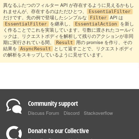
異なるふたつのフィルター API が存在するように見えるかもし
れませんが、存在するのはただひとつ、
EssentialFilter
だけです。先の例で登場したシンプルな
API は
Filter
を継承し、
を新し
EssentialFilter
EssentialAction
く作ることでこれを実装しています。引数に渡されたコールバ
ックは、リクエストボディを解析して残りのアクションが非同
期に実行されている間、
用の promise を作り、その
Result
結果を
として返すことで、リクエストボディ
AsyncResult
の解析をスキップしているように見せています。
Community support
Discuss Forum
Discord
Stackoverflow
Donate to our Collective