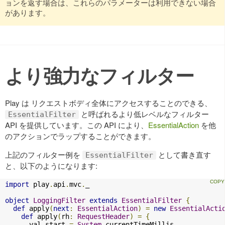
ョンを返す場合は、これらのパラメーターは利用できない場合
があります。
より強力なフィルター
Play は リクエストボディ全体にアクセスすることのできる、
と呼ばれるより低レベルなフィルター
EssentialFilter
API を提供しています。この API により、
EssentialAction
を他
のアクションでラップすることができます。
上記のフィルター例を
として書き直す
EssentialFilter
と、以下のようになります:
import
 play
.
api
.
mvc
.
_

object
LoggingFilter
extends
EssentialFilter
{
def
 apply
(
next
:
EssentialAction
)
=
new
EssentialActi
def
 apply
(
rh
:
RequestHeader
)
=
{
      val start 
=
System
.
currentTimeMillis
