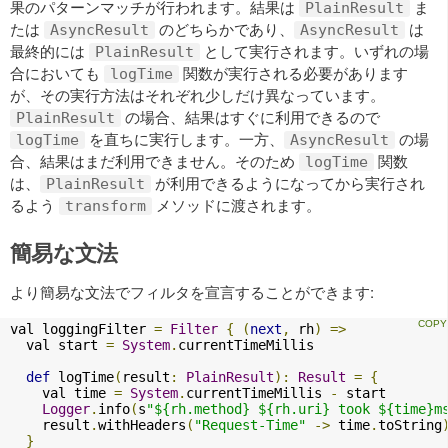
果のパターンマッチが行われます。結果は
ま
PlainResult
たは
のどちらかであり、
は
AsyncResult
AsyncResult
最終的には
として実行されます。いずれの場
PlainResult
合においても
関数が実行される必要があります
logTime
が、その実行方法はそれぞれ少しだけ異なっています。
の場合、結果はすぐに利用できるので
PlainResult
を直ちに実行します。一方、
の場
logTime
AsyncResult
合、結果はまだ利用できません。そのため
関数
logTime
は、
が利用できるようになってから実行され
PlainResult
るよう
メソッドに渡されます。
transform
簡易な文法
より簡易な文法でフィルタを宣言することができます:
val loggingFilter 
=
Filter
{
(
next
,
 rh
)
=>
  val start 
=
System
.
currentTimeMillis

def
 logTime
(
result
:
PlainResult
):
Result
=
{
    val time 
=
System
.
currentTimeMillis 
-
 start

Logger
.
info
(
s
"${rh.method} ${rh.uri} took ${time}m
    result
.
withHeaders
(
"Request-Time"
->
 time
.
toString
}