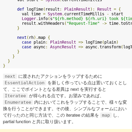
def
 logTime
(
result
:
PlainResult
):
Result
=
{
        val time 
=
System
.
currentTimeMillis 
-
 start

Logger
.
info
(
s
"${rh.method} ${rh.uri} took ${ti
        result
.
withHeaders
(
"Request-Time"
->
 time
.
toSt
}
next
(
rh
).
map 
{
case
 plain
:
PlainResult
=>
 logTime
(
plain
)
case
 async
:
AsyncResult
=>
 async
.
transform
(
log
}
}
}
}
に渡されたアクションをラップするために
next
を新しく作っている点は置いておくとし
EssentialAction
て、ここでポイントとなる差異は next を実行すると
が得られる点です。お望みであれば、
Iteratee
内においてこれをラップすることで、様々な変
Enumeratee
換を行うことができます。その後、シンプルなフォームにおい
て行ったのと同じ方法で、この iteratee の結果を
し、
map
partial function と共に取り扱います。