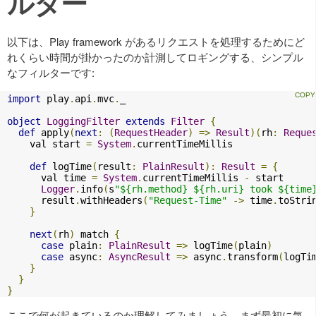
ルター
以下は、Play framework があるリクエストを処理するためにど
れくらい時間が掛かったのか計測してロギングする、シンプル
なフィルターです:
import
 play
.
api
.
mvc
.
_

object
LoggingFilter
extends
Filter
{
def
 apply
(
next
:
(
RequestHeader
)
=>
Result
)(
rh
:
Reque
    val start 
=
System
.
currentTimeMillis

def
 logTime
(
result
:
PlainResult
):
Result
=
{
      val time 
=
System
.
currentTimeMillis 
-
 start

Logger
.
info
(
s
"${rh.method} ${rh.uri} took ${time
      result
.
withHeaders
(
"Request-Time"
->
 time
.
toStri
}
next
(
rh
)
 match 
{
case
 plain
:
PlainResult
=>
 logTime
(
plain
)
case
 async
:
AsyncResult
=>
 async
.
transform
(
logTi
}
}
}
ここで何が起きているのか理解してみましょう。まず最初に気