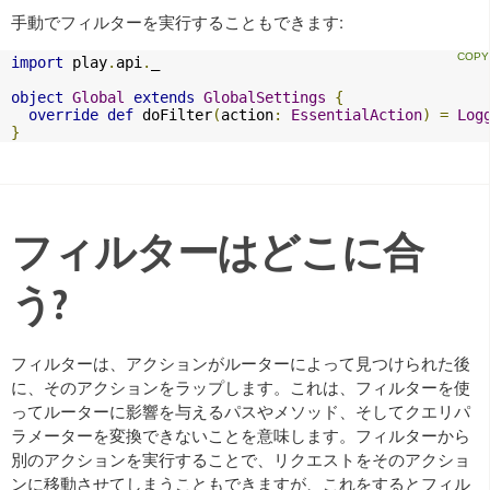
手動でフィルターを実行することもできます:
import
 play
.
api
.
_

object
Global
extends
GlobalSettings
{
override
def
 doFilter
(
action
:
EssentialAction
)
=
Log
}
フィルターはどこに合
う?
フィルターは、アクションがルーターによって見つけられた後
に、そのアクションをラップします。これは、フィルターを使
ってルーターに影響を与えるパスやメソッド、そしてクエリパ
ラメーターを変換できないことを意味します。フィルターから
別のアクションを実行することで、リクエストをそのアクショ
ンに移動させてしまうこともできますが、これをするとフィル