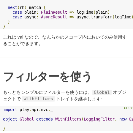
next
(
rh
)
 match 
{
case
 plain
:
PlainResult
=>
 logTime
(
plain
)
case
 async
:
AsyncResult
=>
 async
.
transform
(
logTime
}
}
これは val なので、なんらかのスコープ内においてのみ使用す
ることができます。
フィルターを使う
もっともシンプルにフィルターを使うには、
オブジ
Global
ェクトで
トレイトを継承します:
WithFilters
import
 play
.
api
.
mvc
.
_

object
Global
extends
WithFilters
(
LoggingFilter
,
new
G
...
}