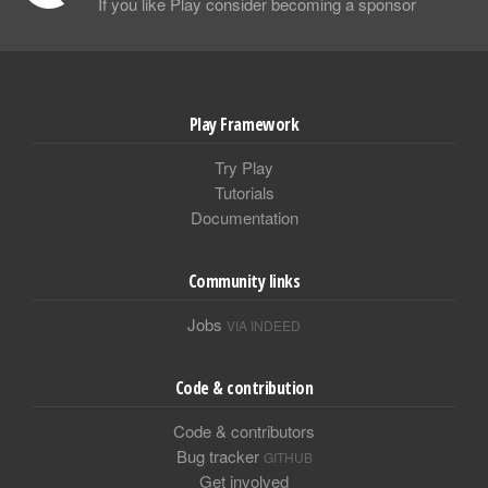
If you like Play consider becoming a sponsor
Play Framework
Try Play
Tutorials
Documentation
Community links
Jobs
VIA INDEED
Code & contribution
Code & contributors
Bug tracker
GITHUB
Get involved