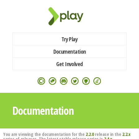
Try Play
Documentation
Get Involved
Documentation
You are viewing the documentation for the
2.2.0
release in the
2.2.x
series of releases. The latest stable release series is
2.4.x
.