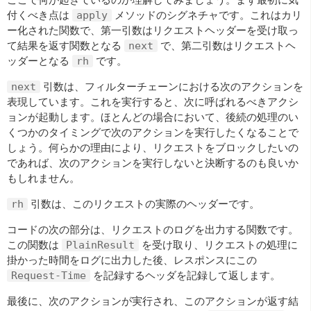
付くべき点は
メソッドのシグネチャです。これはカリ
apply
ー化された関数で、第一引数はリクエストヘッダーを受け取っ
て結果を返す関数となる
で、第二引数はリクエストヘ
next
ッダーとなる
です。
rh
引数は、フィルターチェーンにおける次のアクションを
next
表現しています。これを実行すると、次に呼ばれるべきアクシ
ョンが起動します。ほとんどの場合において、後続の処理のい
くつかのタイミングで次のアクションを実行したくなることで
しょう。何らかの理由により、リクエストをブロックしたいの
であれば、次のアクションを実行しないと決断するのも良いか
もしれません。
引数は、このリクエストの実際のヘッダーです。
rh
コードの次の部分は、リクエストのログを出力する関数です。
この関数は
を受け取り、リクエストの処理に
PlainResult
掛かった時間をログに出力した後、レスポンスにこの
を記録するヘッダを記録して返します。
Request-Time
最後に、次のアクションが実行され、このアクションが返す結