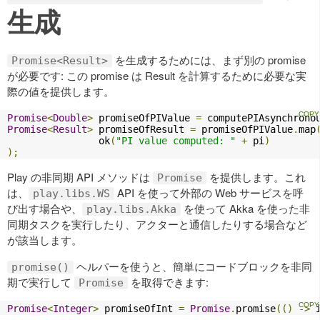
生成
を生成するためには、まず別の promise
Promise<Result>
が必要です: この promise は Result を計算するために必要な実
際の値を提供します。
Promise
<
Double
>
 promiseOfPIValue 
=
 computePIAsynchrono
Promise
<
Result
>
 promiseOfResult 
=
 promiseOfPIValue
.
map
                ok
(
"PI value computed: "
+
 pi
)
);
Play の非同期 API メソッドは
を提供します。これ
Promise
は、
API を使って外部の Web サービスを呼
play.libs.WS
び出す場合や、
を使って Akka を使った非
play.libs.Akka
同期タスクを実行したり、アクターと通信したりする場合など
が該当します。
ヘルパーを使うと、簡単にコードブロックを非同
promise()
期で実行して
を取得できます:
Promise
Promise
<
Integer
>
 promiseOfInt 
=
Promise
.
promise
(()
->
 