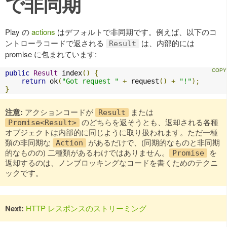
で非同期
Play の
actions
はデフォルトで非同期です。例えば、以下のコ
ントローラコードで返される
は、内部的には
Result
promise に包まれています:
public
Result
 index
()
{
return
 ok
(
"Got request "
+
 request
()
+
"!"
);
}
注意:
アクションコードが
または
Result
のどちらを返そうとも、返却される各種
Promise<Result>
オブジェクトは内部的に同じように取り扱われます。ただ一種
類の非同期な
があるだけで、(同期的なものと非同期
Action
的なものの) 二種類があるわけではありません。
を
Promise
返却するのは、ノンブロッキングなコードを書くためのテクニ
ックです。
Next:
HTTP レスポンスのストリーミング