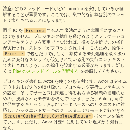
注意:
どのスレッドコードがどの promise を実行しているか理
解することが重要です。ここでは、集中的な計算は別のスレッ
ドで実行されることになります。
同期 IO を
で包んで魔法のように非同期にすること
Promise
はできません。ブロッキング操作を避けるようアプリケーショ
ンアーキテクチャを変更できなければ、様々な場所でこの操作
が実行され、スレッドがブロックされます。このため、操作を
で包むだけではなく、期待する並列処理を取り扱う
Promsie
ために充分なスレッドが設定されている別の実行コンテキスト
で実行されるよう、この操作を設定する必要があります。詳し
くは
Play のスレッドプールを理解する
を参照してください。
ブロッキング操作に Actor を使うのも便利です。Actor はタイム
アウトおよび失敗の取り扱い、ブロッキング実行コンテキスト
の設定、そしてサービスに関連し得るあらゆる状態の管理のた
めの、洗練されたモデルを備えています。また、Actor は同時
に発生するキャッシュおよびデータベースへのリクエストに対
応し、バックエンドサーバのクラスタ上でリモート実行できる
パターンを備え
ScatterGatherFirstCompletedRouter
ています。ただし、Actor は要件に対してやり過ぎかも知れま
せん。