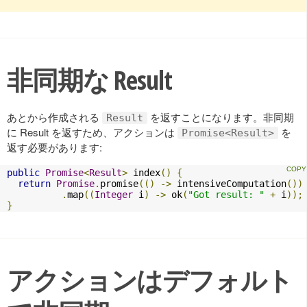
非同期な Result
あとから作成される
を返すことになります。非同期
Result
に Result を返すため、アクションは
を
Promise<Result>
返す必要があります:
public
Promise
<
Result
>
 index
()
{
return
Promise
.
promise
(()
->
 intensiveComputation
())
.
map
((
Integer
 i
)
->
 ok
(
"Got result: "
+
 i
));
}
アクションはデフォルト