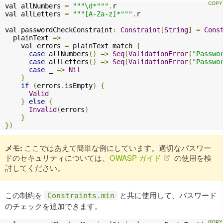
val allNumbers 
=
"""\d*"""
.
r

val allLetters 
=
"""[A-Za-z]*"""
.
r

val passwordCheckConstraint
:
Constraint
[
String
]
=
Cons
  plainText 
=>
    val errors 
=
 plainText match 
{
case
 allNumbers
()
=>
Seq
(
ValidationError
(
"Passwo
case
 allLetters
()
=>
Seq
(
ValidationError
(
"Passwo
case
 _ 
=>
Nil
}
if
(
errors
.
isEmpty
)
{
Valid
}
else
{
Invalid
(
errors
)
}
})
メモ:
ここではあえて簡単な例にしています。適切なパスワー
ドのセキュリティについては、
OWASP ガイド
の使用を検
討してください。
この制約を
と共に使用して、パスワード
Constraints.min
のチェックを追加できます。