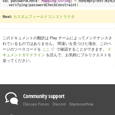
val passwordCheck
:
Mapping
[
String
]
=
 nonEmptyText
(
minL
.
verifying
(
passwordCheckConstraint
)
Next:
カスタムフィールドコンストラクタ
このドキュメントの翻訳は Play チームによってメンテナンスさ
れているものではありません。 間違いを見つけた場合、このペ
ージのソースコードを
ここ
で確認することができます。
ド
キュメントガイドライン
を読んで、お気軽にプルリクエストを
送ってください。
Community support
Discuss Forum
Discord
Stackoverflow