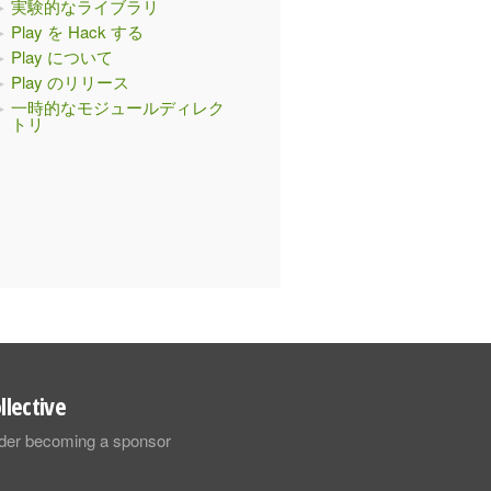
実験的なライブラリ
Play を Hack する
Play について
Play のリリース
一時的なモジュールディレク
トリ
llective
sider becoming a sponsor