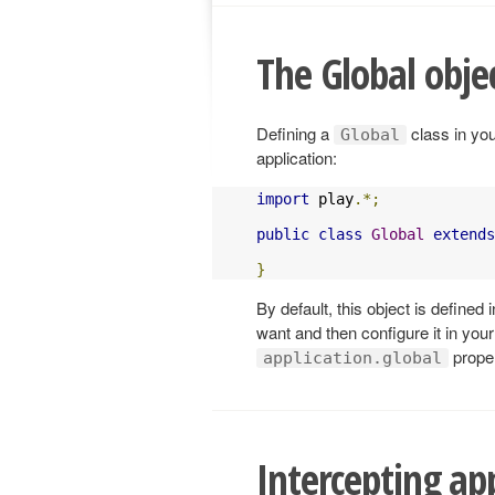
The Global obje
Defining a
class in you
Global
application:
import
 play
.*;
public
class
Global
extends
}
By default, this object is defined
want and then configure it in you
proper
application.global
Intercepting ap