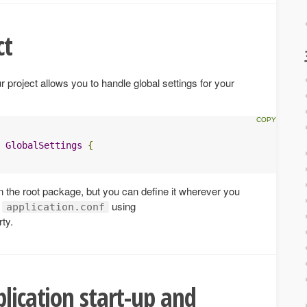
ct
r project allows you to handle global settings for your
GlobalSettings
{
 in the root package, but you can define it wherever you
r
using
application.conf
ty.
plication start-up and