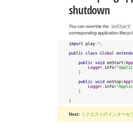
shutdown
You can override the
onStart
corresponding application lifecyc
import
 play
.*;
public
class
Global
extends
public
void
 onStart
(
App
Logger
.
info
(
"Applic
}
public
void
 onStop
(
Appl
Logger
.
info
(
"Applic
}
}
Next:
リクエストのインターセ