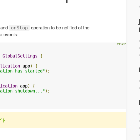
and
operation to be notified of the
onStop
le events:
GlobalSettings
{
lication
 app
)
{
ation has started"
);
ication
 app
)
{
ation shutdown..."
);
プト