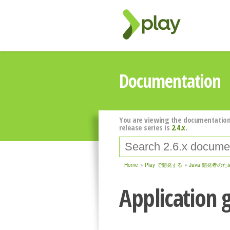
Documentation
You are viewing the documentation
release series is
2.4.x
.
Home
Play で開発する
Java 開発者のため
Application g