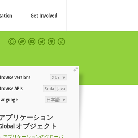
ation
Get Involved
extend
Browse versions
2.4.x
▾
Browse APIs
Scala
Java
Language
日本語
▾
アプリケーション
Global オブジェクト
アプリケーションのグローバ