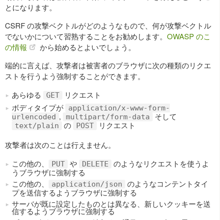
とになります。
CSRF の攻撃ベクトルがどのようなもので、何が攻撃ベクトル
でないかについて習熟することをお勧めします。
OWASP のこ
の情報
から始めるとよいでしょう。
端的に言えば、攻撃者は被害者のブラウザに次の種類のリクエ
ストを行うよう強制することができます。
あらゆる
リクエスト
GET
ボディタイプが
application/x-www-form-
,
そして
urlencoded
multipart/form-data
の
リクエスト
text/plain
POST
攻撃者は次のことは行えません。
この他の、
や
のようなリクエストを使うよ
PUT
DELETE
うブラウザに強制する
この他の、
のようなコンテントタイ
application/json
プを送信するようブラウザに強制する
サーバが既に設定したものとは異なる、新しいクッキーを送
信するようブラウザに強制する