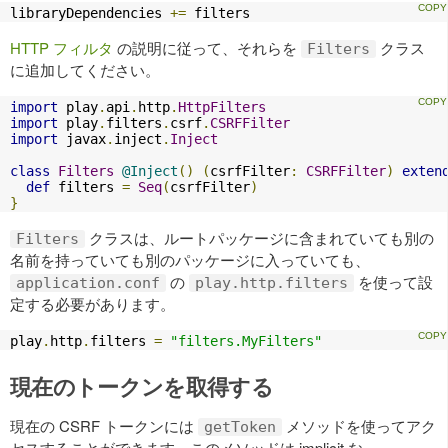
libraryDependencies 
+=
 filters
HTTP フィルタ
の説明に従って、それらを
クラス
Filters
に追加してください。
import
 play
.
api
.
http
.
HttpFilters
import
 play
.
filters
.
csrf
.
CSRFFilter
import
 javax
.
inject
.
Inject
class
Filters
@Inject
()
(
csrfFilter
:
CSRFFilter
)
exten
def
 filters 
=
Seq
(
csrfFilter
)
}
クラスは、ルートパッケージに含まれていても別の
Filters
名前を持っていても別のパッケージに入っていても、
の
を使って設
application.conf
play.http.filters
定する必要があります。
play
.
http
.
filters 
=
"filters.MyFilters"
現在のトークンを取得する
現在の CSRF トークンには
メソッドを使ってアク
getToken
セスすることができます。このメソッドは implicit な