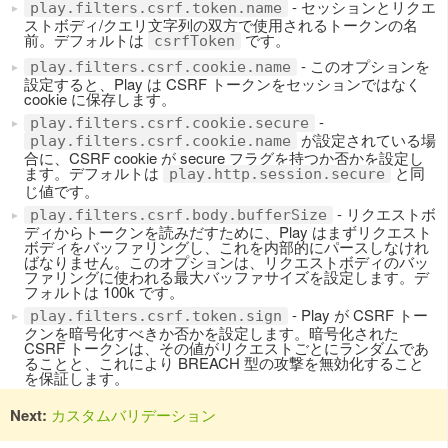
- セッションとリクエ
play.filters.csrf.token.name
ストボディ/クエリ文字列の双方で使用されるトークンの名
前。デフォルトは
です。
csrfToken
- このオプションを
play.filters.csrf.cookie.name
設定すると、Play は CSRF トークンをセッションではなく
cookie に保存します。
-
play.filters.csrf.cookie.secure
が設定されている場
play.filters.csrf.cookie.name
合に、CSRF cookie が secure フラグを持つか否かを設定し
ます。デフォルトは
と同
play.http.session.secure
じ値です。
- リクエストボ
play.filters.csrf.body.bufferSize
ディからトークンを読みだすために、Play はまずリクエスト
ボディをバッファリングし、これを内部的にパースしなけれ
ばなりません。このオプションは、リクエストボディのバッ
ファリングに使われる最大バッファサイズを設定します。デ
フォルトは 100k です。
- Play が CSRF トー
play.filters.csrf.token.sign
クンを暗号化すべきか否かを設定します。暗号化された
CSRF トークンは、その値がリクエストごとにランダムであ
ることと、これにより BREACH 型の攻撃を無効化すること
を保証します。
Next:
カスタムバリデーション