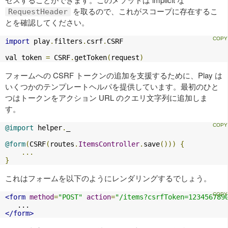
を取るので、これがスコープに存在するこ
RequestHeader
とを確認してください。
import
 play
.
filters
.
csrf
.
CSRF

val token 
=
 CSRF
.
getToken
(
request
)
フォームへの CSRF トークンの追加を支援するために、Play は
いくつかのテンプレートヘルパを提供しています。最初のひと
つはトークンをアクション URL のクエリ文字列に追加しま
す。
@import
 helper
.
_

@form
(
CSRF
(
routes
.
ItemsController
.
save
()))
{
...
}
これはフォームを以下のようにレンダリングするでしょう。
<form
method
=
"POST"
action
=
"/items?csrfToken=123456789
</form>