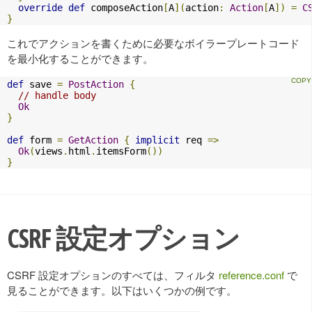
override
def
 composeAction
[
A
](
action
:
Action
[
A
])
=
C
}
これでアクションを書くために必要なボイラープレートコード
を最小化することができます。
def
 save 
=
PostAction
{
// handle body
Ok
}
def
 form 
=
GetAction
{
implicit
 req 
=>
Ok
(
views
.
html
.
itemsForm
())
}
CSRF 設定オプション
CSRF 設定オプションのすべては、フィルタ
reference.conf
で
見ることができます。以下はいくつかの例です。