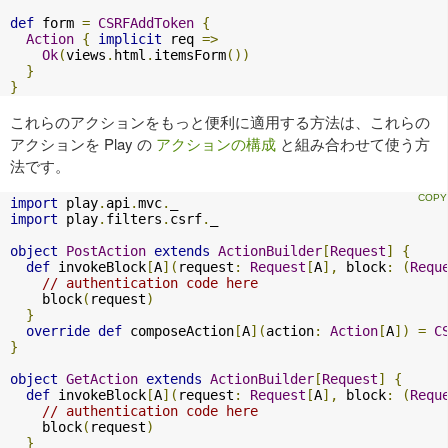
def
 form 
=
CSRFAddToken
{
Action
{
implicit
 req 
=>
Ok
(
views
.
html
.
itemsForm
())
}
}
これらのアクションをもっと便利に適用する方法は、これらの
アクションを Play の
アクションの構成
と組み合わせて使う方
法です。
import
 play
.
api
.
mvc
.
import
 play
.
filters
.
csrf
.
_

object
PostAction
extends
ActionBuilder
[
Request
]
{
def
 invokeBlock
[
A
](
request
:
Request
[
A
],
 block
:
(
Requ
// authentication code here
    block
(
request
)
}
override
def
 composeAction
[
A
](
action
:
Action
[
A
])
=
C
}
object
GetAction
extends
ActionBuilder
[
Request
]
{
def
 invokeBlock
[
A
](
request
:
Request
[
A
],
 block
:
(
Requ
// authentication code here
    block
(
request
)
}