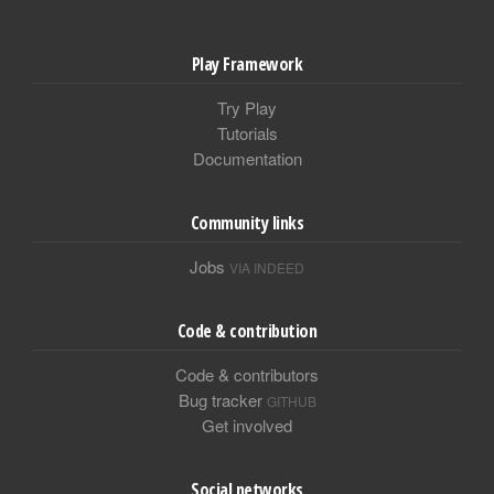
Play Framework
Try Play
Tutorials
Documentation
Community links
Jobs
VIA INDEED
Code & contribution
Code & contributors
Bug tracker
GITHUB
Get involved
Social networks