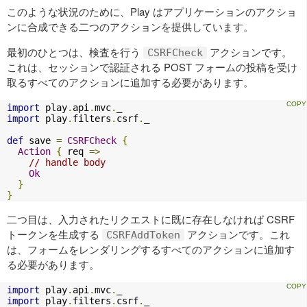
このような状況のために、Play はアプリケーションのアクショ
ンに合成できる二つのアクションを提供しています。
最初のひとつは、検査を行う
アクションです。
CSRFCheck
これは、セッションで認証される POST フォームの投稿を受け
取るすべてのアクションに追加する必要があります。
import
 play
.
api
.
mvc
.
import
 play
.
filters
.
csrf
.
_

def
 save 
=
CSRFCheck
{
Action
{
 req 
=>
// handle body
Ok
}
}
二つ目は、入力されたリクエストに既に存在しなければ CSRF
トークンを生成する
アクションです。これ
CSRFAddToken
は、フォームをレンダリングするすべてのアクションに追加す
る必要があります。
import
 play
.
api
.
mvc
.
import
 play
.
filters
.
csrf
.
_
