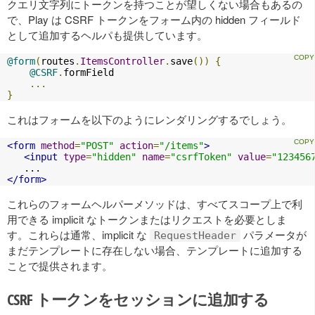
クエリ文字列にトークンを持つことが望しくない場合もあるの
で、Play は CSRF トークンをフォーム内の hidden フィールド
として追加するヘルパも提供しています。
@form
(
routes
.
ItemsController
.
save
())
{
@CSRF
.
formField

...
}
これはフォームを以下のようにレンダリングするでしょう。
<form
method
=
"POST"
action
=
"/items"
>
<input
type
=
"hidden"
name
=
"csrfToken"
value
=
"123456
</form>
これらのフォームヘルパーメソッドは、すべてスコープ上で利
用できる implicit なトークンまたはリクエストを必要としま
す。これらは通常、implicit な
パラメータが
RequestHeader
まだテンプレートに存在しない場合、テンプレートに追加する
ことで提供されます。
CSRF トークンをセッションに追加する