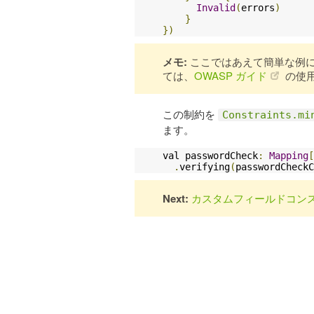
Invalid
(
errors
)
}
})
メモ:
ここではあえて簡単な例
ては、
OWASP ガイド
の使
この制約を
Constraints.mi
ます。
val passwordCheck
:
Mapping
[
.
verifying
(
passwordCheckC
Next:
カスタムフィールドコン