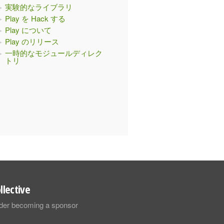
実験的なライブラリ
Play を Hack する
Play について
Play のリリース
一時的なモジュールディレク
トリ
llective
sider becoming a sponsor