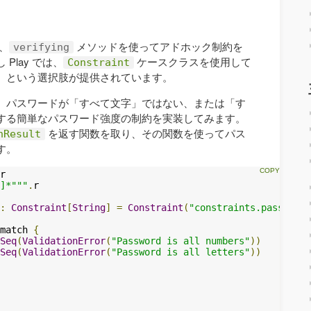
、
メソッドを使ってアドホック制約を
verifying
Play では、
ケースクラスを使用して
Constraint
、という選択肢が提供されています。
、パスワードが「すべて文字」ではない、または「す
する簡単なパスワード強度の制約を実装してみます。
を返す関数を取り、その関数を使ってパス
nResult
す。
r

]*"""
.
r

:
Constraint
[
String
]
=
Constraint
(
"constraints.passwordc
match 
{
Seq
(
ValidationError
(
"Password is all numbers"
))
Seq
(
ValidationError
(
"Password is all letters"
))