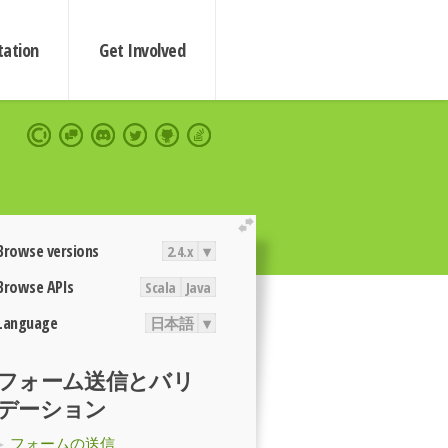
ation
Get Involved
extend
Browse versions
2.4.x
▾
Browse APIs
Scala
Java
Language
日本語
▾
フォーム送信とバリ
デーション
フォームの送信