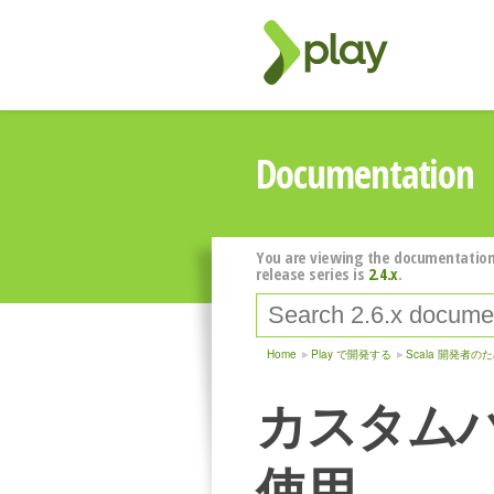
Documentation
You are viewing the documentation
release series is
2.4.x
.
Home
Play で開発する
Scala 開発者のた
カスタム
使用