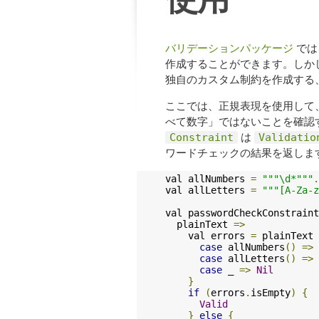
バリデーションパッケージ
では
作成することができます。しかし 
独自のカスタム制約を作成する
ここでは、正規表現を使用して
べて数字」ではないことを確認
は
Constraint
Validatio
ワードチェックの結果を返しま
val allNumbers 
=
"""\d*"""
.
val allLetters 
=
"""[A-Za-z
val passwordCheckConstraint
  plainText 
=>
    val errors 
=
 plainText 
case
 allNumbers
()
=>
case
 allLetters
()
=>
case
 _ 
=>
Nil
}
if
(
errors
.
isEmpty
)
{
Valid
}
else
{