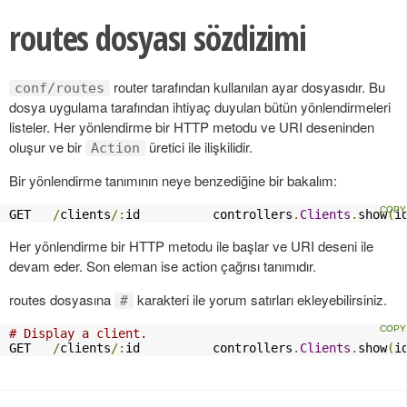
routes dosyası sözdizimi
router tarafından kullanılan ayar dosyasıdır. Bu
conf/routes
dosya uygulama tarafından ihtiyaç duyulan bütün yönlendirmeleri
listeler. Her yönlendirme bir HTTP metodu ve URI deseninden
oluşur ve bir
üretici ile ilişkilidir.
Action
Bir yönlendirme tanımının neye benzediğine bir bakalım:
GET   
/
clients
/:
id          controllers
.
Clients
.
show
(
i
Her yönlendirme bir HTTP metodu ile başlar ve URI deseni ile
devam eder. Son eleman ise action çağrısı tanımıdır.
routes dosyasına
karakteri ile yorum satırları ekleyebilirsiniz.
#
# Display a client.
GET   
/
clients
/:
id          controllers
.
Clients
.
show
(
i