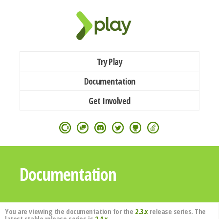
Try Play
Documentation
Get Involved
Documentation
You are viewing the documentation for the
2.3.x
release series. The
latest stable release series is
2.4.x
.