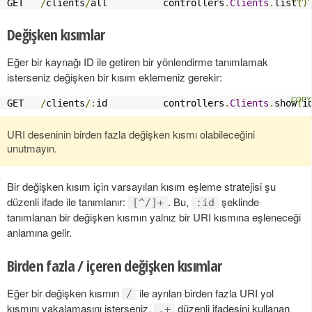
GET   
/
clients
/
all          controllers
.
Clients
.
list
()
Değişken kısımlar
Eğer bir kaynağı ID ile getiren bir yönlendirme tanımlamak
isterseniz değişken bir kısım eklemeniz gerekir:
GET   
/
clients
/:
id          controllers
.
Clients
.
show
(
i
URI deseninin birden fazla değişken kısmı olabileceğini
unutmayın.
Bir değişken kısım için varsayılan kısım eşleme stratejisi şu
düzenli ifade ile tanımlanır:
. Bu,
şeklinde
[^/]+
:id
tanımlanan bir değişken kısmın yalnız bir URI kısmına eşleneceği
anlamına gelir.
Birden fazla / içeren değişken kısımlar
Eğer bir değişken kısmın
ile ayrılan birden fazla URI yol
/
kısmını yakalamasını isterseniz,
düzenli ifadesini kullanan
.+