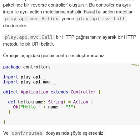
paketinde bir ‘reverse controller’ oluşturur. Bu controller da aynı
imza ile aynı action metotlarına sahiptir. Fakat bu action metotlar
yerine
play.api.mvc.Action
play.api.mvc.Call
döndürürler.
bir HTTP çağrısı tanımlayarak bir HTTP
play.api.mvc.Call
metodu ile bir URI belirtir.
Örneğin aşağıdaki gibi bir controller oluşturursanız:
package
 controllers

import
 play
.
api
.
import
 play
.
api
.
mvc
.
_

object
Application
extends
Controller
{
def
 hello
(
name
:
String
)
=
Action
{
Ok
(
"Hello "
+
 name 
+
"!"
)
}
}
Ve
dosyasında şöyle eşlerseniz:
conf/routes