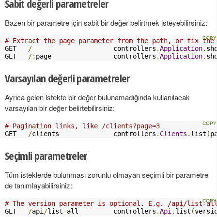
Sabit değerli parametreler
Bazen bir parametre için sabit bir değer belirtmek isteyebilirsiniz:
# Extract the page parameter from the path, or fix the
GET   
/
                     controllers
.
Application
.
sh
GET   
/:
page                controllers
.
Application
.
sh
Varsayılan değerli parametreler
Ayrıca gelen istekte bir değer bulunamadığında kullanılacak
varsayılan bir değer belirtebilirsiniz:
# Pagination links, like /clients?page=3
GET   
/
clients              controllers
.
Clients
.
list
(
p
Seçimli parametreler
Tüm isteklerde bulunması zorunlu olmayan seçimli bir parametre
de tanımlayabilirsiniz:
# The version parameter is optional. E.g. /api/list-al
GET   
/
api
/
list
-
all         controllers
.
Api
.
list
(
versi