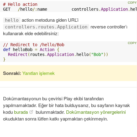
# Hello action
GET   
/
hello
/:
name          controllers
.
Application
.
he
action metoduna giden URL’i
hello
reverse controller’ı
controllers.routes.Application
kullanarak elde edebilirsiniz:
// Redirect to /hello/Bob
def
 helloBob 
=
Action
{
Redirect
(
routes
.
Application
.
hello
(
"Bob"
))
}
Sonraki:
Yanıtları işlemek
Dokümantasyonun bu çevirisi Play ekibi tarafından
yapılmamaktadır. Eğer bir hata bulduysanız, bu sayfanın kaynak
kodu
burada
bulunmaktadır.
Dokümantasyon yönergelerini
okuduktan sonra lütfen katkı yapmaktan çekinmeyin.