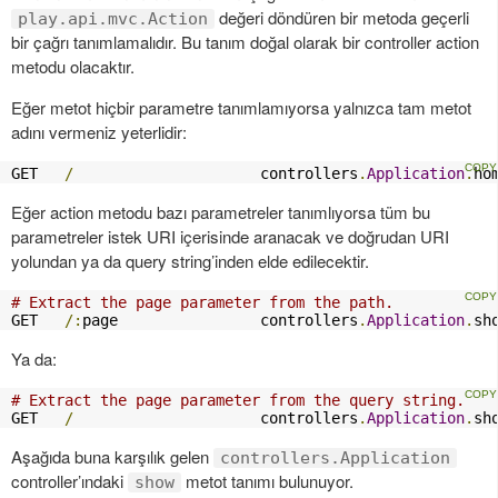
değeri döndüren bir metoda geçerli
play.api.mvc.Action
bir çağrı tanımlamalıdır. Bu tanım doğal olarak bir controller action
metodu olacaktır.
Eğer metot hiçbir parametre tanımlamıyorsa yalnızca tam metot
adını vermeniz yeterlidir:
GET   
/
                     controllers
.
Application
.
ho
Eğer action metodu bazı parametreler tanımlıyorsa tüm bu
parametreler istek URI içerisinde aranacak ve doğrudan URI
yolundan ya da query string’inden elde edilecektir.
# Extract the page parameter from the path.
GET   
/:
page                controllers
.
Application
.
sh
Ya da:
# Extract the page parameter from the query string.
GET   
/
                     controllers
.
Application
.
sh
Aşağıda buna karşılık gelen
controllers.Application
controller’ındaki
metot tanımı bulunuyor.
show