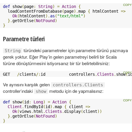
def
 show
(
page
:
String
)
=
Action
{
  loadContentFromDatabase
(
page
).
map 
{
 htmlContent 
=>
Ok
(
htmlContent
).
as
(
"text/html"
)
}.
getOrElse
(
NotFound
)
}
Parametre türleri
türündeki parametreler için parametre türünü yazmaya
String
gerek yoktur. Eğer Play’in gelen parametreyi belirli bir Scala
türüne dönüştürmesini istiyorsanız bir tür belirtebilirsiniz:
GET   
/
clients
/:
id          controllers
.
Clients
.
show
(
i
Ve aynısını karşılık gelen
controllers.Clients
controller’ındaki
metodu için de yapmalısınız:
show
def
 show
(
id
:
Long
)
=
Action
{
Client
.
findById
(
id
).
map 
{
 client 
=>
Ok
(
views
.
html
.
Clients
.
display
(
client
))
}.
getOrElse
(
NotFound
)
}