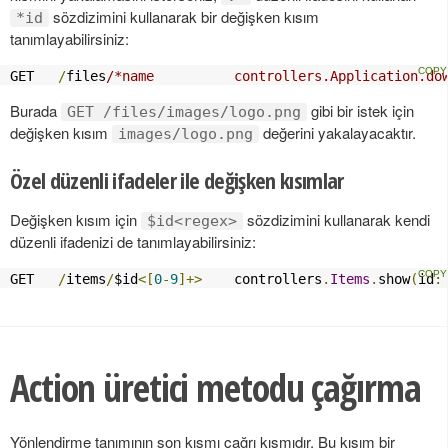
sözdizimini kullanarak bir değişken kısım
*id
tanımlayabilirsiniz:
GET   
/
files
/*name          controllers.Application.do
Burada
gibi bir istek için
GET /files/images/logo.png
değişken kısım
değerini yakalayacaktır.
images/logo.png
Özel düzenli ifadeler ile değişken kısımlar
Değişken kısım için
sözdizimini kullanarak kendi
$id<regex>
düzenli ifadenizi de tanımlayabilirsiniz:
GET   
/
items
/
$id
<[
0
-
9
]+>
    controllers
.
Items
.
show
(
id
:
Action üretici metodu çağırma
Yönlendirme tanımının son kısmı çağrı kısmıdır. Bu kısım bir