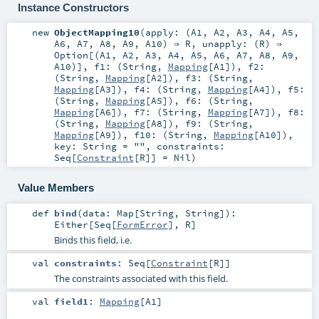
Instance Constructors
new
ObjectMapping10
(
apply: (
A1
,
A2
,
A3
,
A4
,
A5
,
A6
,
A7
,
A8
,
A9
,
A10
) ⇒
R
,
unapply: (
R
) ⇒
Option
[(
A1
,
A2
,
A3
,
A4
,
A5
,
A6
,
A7
,
A8
,
A9
,
A10
)]
,
f1: (
String
,
Mapping
[
A1
])
,
f2:
(
String
,
Mapping
[
A2
])
,
f3: (
String
,
Mapping
[
A3
])
,
f4: (
String
,
Mapping
[
A4
])
,
f5:
(
String
,
Mapping
[
A5
])
,
f6: (
String
,
Mapping
[
A6
])
,
f7: (
String
,
Mapping
[
A7
])
,
f8:
(
String
,
Mapping
[
A8
])
,
f9: (
String
,
Mapping
[
A9
])
,
f10: (
String
,
Mapping
[
A10
])
,
key:
String
=
""
,
constraints:
Seq
[
Constraint
[
R
]] =
Nil
)
Value Members
def
bind
(
data:
Map
[
String
,
String
]
)
:
Either
[
Seq
[
FormError
],
R
]
Binds this field, i.e.
val
constraints
:
Seq
[
Constraint
[
R
]]
The constraints associated with this field.
val
field1
:
Mapping
[
A1
]