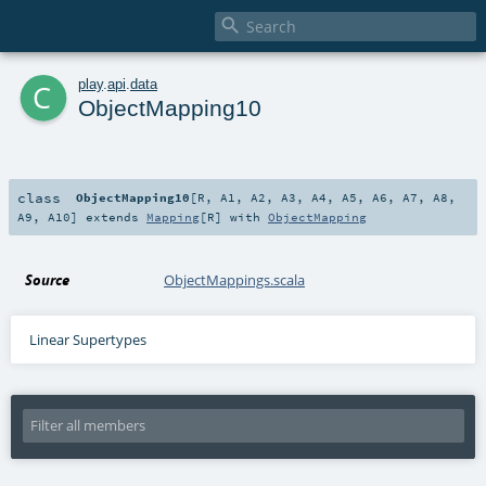

c
play
.
api
.
data
ObjectMapping10
class
ObjectMapping10
[
R
,
A1
,
A2
,
A3
,
A4
,
A5
,
A6
,
A7
,
A8
,
A9
,
A10
]
extends
Mapping
[
R
] with
ObjectMapping
Source
ObjectMappings.scala
Linear Supertypes