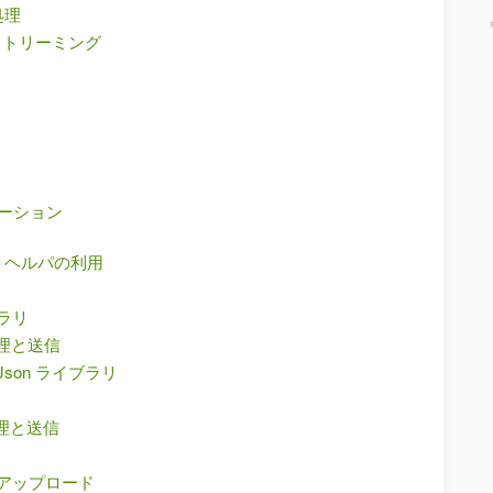
処理
ストリーミング
デーション
トヘルパの利用
ブラリ
処理と送信
Json ライブラリ
処理と送信
ata のアップロード