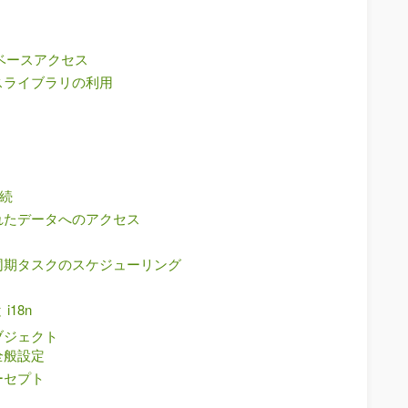
タベースアクセス
スライブラリの利用
接続
されたデータへのアクセス
同期タスクのスケジューリング
18n
オブジェクト
全般設定
ーセプト