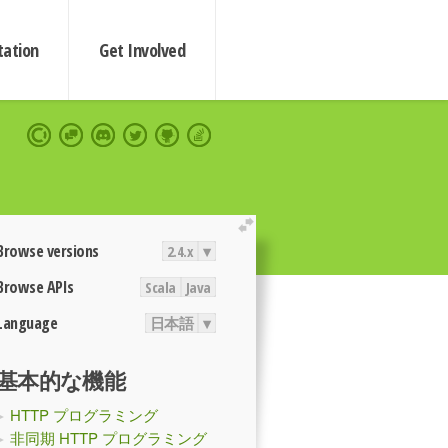
ation
Get Involved
extend
Browse versions
2.4.x
▾
Browse APIs
Scala
Java
Language
日本語
▾
基本的な機能
HTTP プログラミング
非同期 HTTP プログラミング