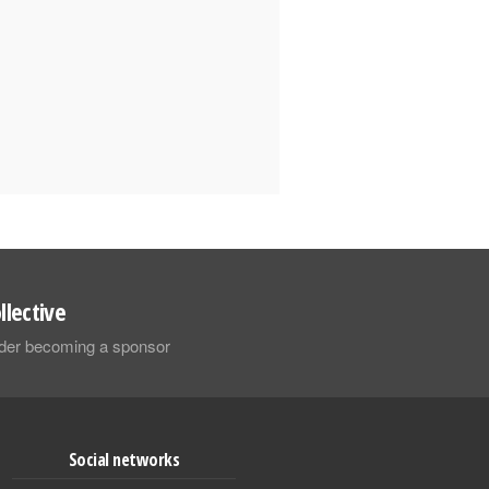
llective
sider becoming a sponsor
Social networks