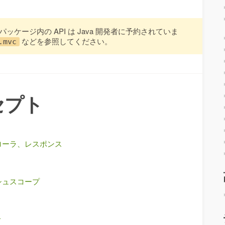
パッケージ内の API は Java 開発者に予約されていま
などを参照してください。
.mvc
セプト
ローラ、レスポンス
シュスコープ
グ