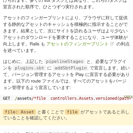
宣言された順序で、ひとつずつ実行されます。
アセットのフィンガープリントにより、ブラウザに対して提供
する静的なアセットのキャッシュを積極的に指示することがで
きます。結果として、次にサイトを訪れるユーザはより少ない
アセットのダウンロードを要求することになり、ユーザ体験が
向上します。Rails も
アセットのフィンガープリント
の利点
を述べています。
はじめに、上記した
と、必要なプラグイ
pipelineStages
ンを
に
で宣言します。続い
plugins.sbt
addSbtPlugin
て、バージョン管理するアセットを Play に宣言する必要があり
ます。以下の route ファイルでは、すべてのアセットをバージ
ョン管理するよう宣言しています:
GET  
/
assets
/*file  controllers.Assets.versioned(path=
と書くことで
がアセットであると示し
file: Asset
file
ていることを確認してください。