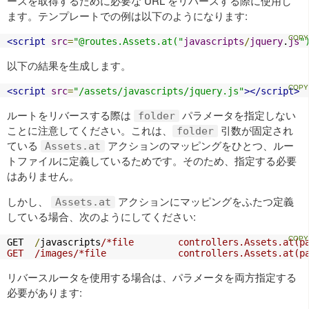
ースを取得するために必要な URL をリバースする際に使用し
ます。テンプレートでの例は以下のようになります:
<script
src
=
"@routes.Assets.at("
javascripts
/
jquery
.
js
"
以下の結果を生成します。
<script
src
=
"/assets/javascripts/jquery.js"
></script>
ルートをリバースする際は
パラメータを指定しない
folder
ことに注意してください。これは、
引数が固定され
folder
ている
アクションのマッピングをひとつ、ルー
Assets.at
トファイルに定義しているためです。そのため、指定する必要
はありません。
しかし、
アクションにマッピングをふたつ定義
Assets.at
している場合、次のようにしてください:
GET  
/
javascripts
/*file        controllers.Assets.at(pa
GET  /images/*file             controllers.Assets.at(p
リバースルータを使用する場合は、パラメータを両方指定する
必要があります: