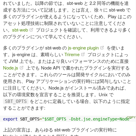
れていました。以降の節では、sbt-web と 2.2 同等の機能を達
成する方法について記述します。とは言え、徐々に sbt-web で
多くのプラグインが使えるようになっていくため、Play はこの
アセット処理技術に制限されていないことに注意してくださ
い。
sbt-web
プロジェクトを確認して、利用できるより多く
のプラグインについて学んでください。
多くのプラグインが sbt-web の
js-engine plugin
を使いま
す。js-engine は、素晴らしい
Trireme
プロジェクトによっ
て JVM 上でも、またはより良いパフォーマンスのために直接
Node.js
上でも Node API で書かれたプラグインを実行する
ことができます。これらのツールは開発サイクルにおいてのみ
使用され、Play アプリケーションの実行時には関与しないこと
に注目してください。Node.js がインストール済みであれば、
以下の環境変数を宣言することを推奨します。Unix で
をどこかに定義している場合、以下のように指定
SBT_OPTS
することができます:
export
 SBT_OPTS
=
"$SBT_OPTS -Dsbt.jse.engineType=Node"
上記の宣言は、あらゆる sbt-web プラグインの実行時に