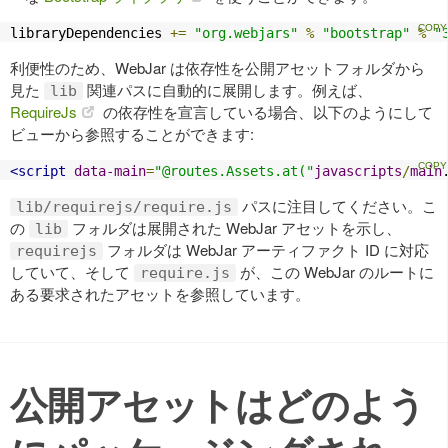
libraryDependencies 
+=
"org.webjars"
%
"bootstrap"
%
"
利便性のため、WebJar は依存性を公開アセットフォルダから
見た
関連パスに自動的に展開します。例えば、
lib
RequireJs
の依存性を宣言している場合、以下のようにして
ビューから参照することができます:
<script
data-main
=
"@routes.Assets.at("
javascripts
/
main
パスに注目してください。こ
lib/requirejs/require.js
の
フォルダは展開された WebJar アセットを示し、
lib
フォルダは WebJar アーティファクト ID に対応
requirejs
していて、そして
が、この WebJar のルートに
require.js
ある要求されたアセットを参照しています。
公開アセットはどのよう