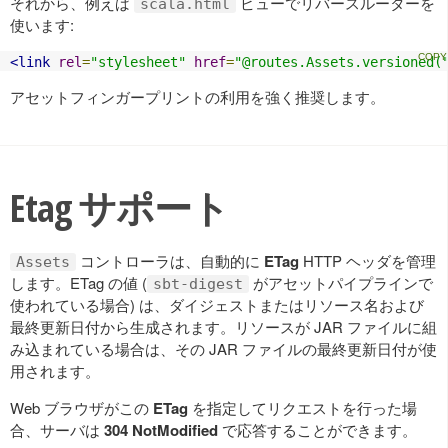
それから、例えば
ビューでリバースルーターを
scala.html
使います:
<link
rel
=
"stylesheet"
href
=
"@routes.Assets.versioned(
アセットフィンガープリントの利用を強く推奨します。
Etag サポート
コントローラは、自動的に
ETag
HTTP ヘッダを管理
Assets
します。ETag の値 (
がアセットパイプラインで
sbt-digest
使われている場合) は、ダイジェストまたはリソース名および
最終更新日付から生成されます。リソースが JAR ファイルに組
み込まれている場合は、その JAR ファイルの最終更新日付が使
用されます。
Web ブラウザがこの
ETag
を指定してリクエストを行った場
合、サーバは
304 NotModified
で応答することができます。