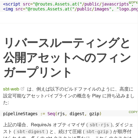
<script
src
=
"@routes.Assets.at("
/
public
/
javascripts
", 
<img
src
=
"@routes.Assets.at("
/
public
/
images
", "
logo
.
pn
リバースルーティングと
公開アセットへのフィン
ガープリント
sbt-web
は、例えば以下のビルドファイルのように、高度に
設定可能なアセットパイプラインの概念を Play に持ち込みまし
た:
pipelineStages 
:=
Seq
(
rjs
,
 digest
,
 gzip
)
上記の場合、RequireJs オプティマイザ (
), ダイジェ
sbt-rjs
スト (
) と、続けて圧縮 (
) が順序付
sbt-digest
sbt-gzip
けられます。多くの sbt タスクとは異なり、これらのタスクは