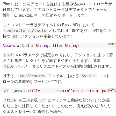
Play には、公開アセットを提供する組み込みのコントローラが
付属しています。このコントローラはデフォルトでキャッシュ
機能、ETag, gzip, そして圧縮をサポートします。
このコントローラはデフォルトの Play JAR において
として利用可能であり、引数を二つ
controllers.Assets
持つ
アクションを定義しています:
at
Assets
.
at
(
path
:
String
,
 file
:
String
)
のパラメータは固定されており、アクションによって管
path
理されるディレクトリを定義する必要があります。 通常、
パラメータはリクエストパスから動的に抽出されます。
file
以下は、
ファイルにおける
コント
conf/routes
Assets
ローラの典型的なマッピングです:
GET  
/
assets
/*file        controllers.Assets.at(path="
を正規表現
にマッチする動的な部分として定義
*file
.*
したことに注目してください。このため、例えば次のようなリ
クエストをサーバに送信した場合: