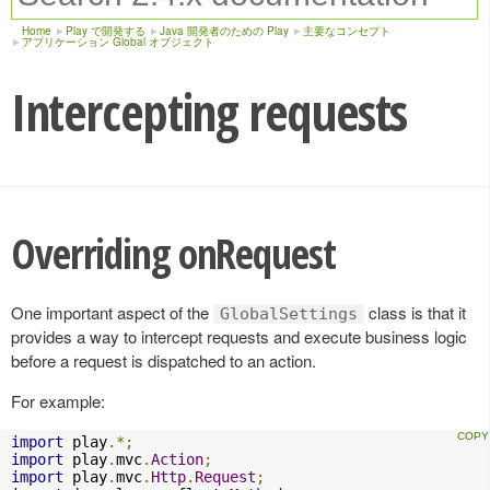
Home
Play で開発する
Java 開発者のための Play
主要なコンセプト
アプリケーション Global オブジェクト
Intercepting requests
Overriding onRequest
One important aspect of the
class is that it
GlobalSettings
provides a way to intercept requests and execute business logic
before a request is dispatched to an action.
For example:
import
 play
.*;
import
 play
.
mvc
.
Action
;
import
 play
.
mvc
.
Http
.
Request
;