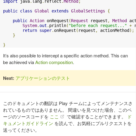
import
 java
.
lang
.
reflect
.
Method
;
public
class
Global
extends
GlobalSettings
{
public
Action
 onRequest
(
Request
 request
,
Method
 ac
System
.
out
.
println
(
"before each request..."
+
 
return
super
.
onRequest
(
request
,
 actionMethod
);
}
}
It’s also possible to intercept a specific action method. This can
be achieved via
Action composition
.
Next:
アプリケーションのテスト
このドキュメントの翻訳は Play チームによってメンテナンスさ
れているものではありません。 間違いを見つけた場合、このペ
ージのソースコードを
ここ
で確認することができます。
ド
キュメントガイドライン
を読んで、お気軽にプルリクエストを
送ってください。