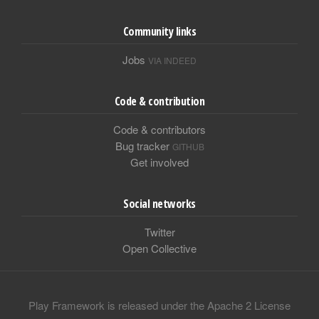
Community links
Jobs
VIA INDEED
Code & contribution
Code & contributors
Bug tracker
GITHUB
Get involved
Social networks
Twitter
Open Collective
Play Framework is released under the Apache 2 License