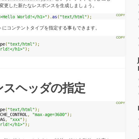
変更した新たなレスポンスを生成しましょう。
>Hello World!</h1>"
).
as
(
"text/html"
);
ストにコンテントタイプを指定する事もできます。
pe
(
"text/html"
);
orld!</h1>"
);
ポンスヘッダの指定
pe
(
"text/html"
);
CHE_CONTROL
,
"max-age=3600"
);
AG
,
"xxx"
);
orld!</h1>"
);