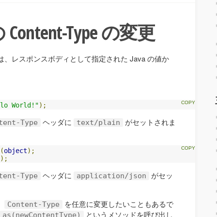
ntent-Type の変更
、レスポンスボディとして指定された Java の値か
lo World!"
);
ヘッダに
がセットされま
tent-Type
text/plain
(
object
);
);
ヘッダに
がセッ
tent-Type
application/json
、
を任意に変更したいこともあるで
Content-Type
というメソッドを呼び出し
as(newContentType)