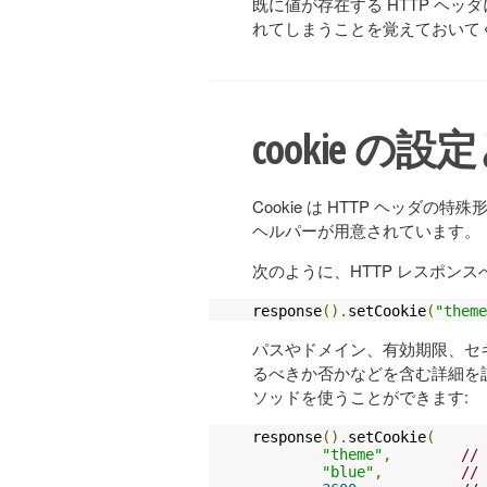
既に値が存在する HTTP ヘ
れてしまうことを覚えておいて
cookie の
Cookie は HTTP ヘッ
ヘルパーが用意されています。
次のように、HTTP レスポンスへ
response
().
setCookie
(
"theme
パスやドメイン、有効期限、セキュ
るべきか否かなどを含む詳細を
ソッドを使うことができます:
response
().
setCookie
(
"theme"
,
// 
"blue"
,
// 