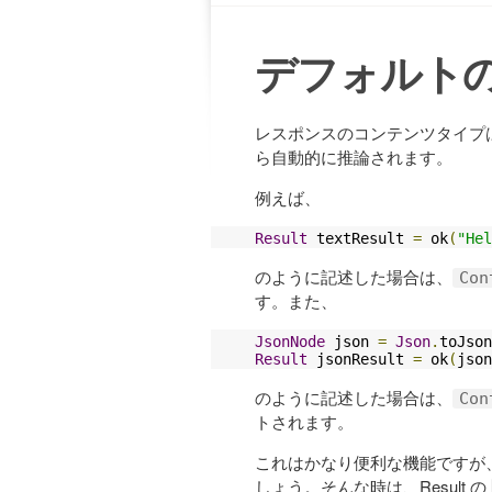
デフォルトの Co
レスポンスのコンテンツタイプは
ら自動的に推論されます。
例えば、
Result
 textResult 
=
 ok
(
"Hel
のように記述した場合は、
Con
す。また、
JsonNode
 json 
=
Json
.
toJson
Result
 jsonResult 
=
 ok
(
json
のように記述した場合は、
Con
トされます。
これはかなり便利な機能ですが
しょう。そんな時は、Result の