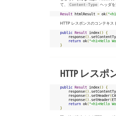
て、
ヘッダを
Content-Type
Result
 htmlResult 
=
 ok
(
"<h1
HTTP レスポンスのコンテキ
public
Result
 index
()
{
    response
().
setContentTy
return
 ok
(
"<h1>Hello W
}
HTTP レス
public
Result
 index
()
{
    response
().
setContentTy
    response
().
setHeader
(
CA
    response
().
setHeader
(
ET
return
 ok
(
"<h1>Hello W
}