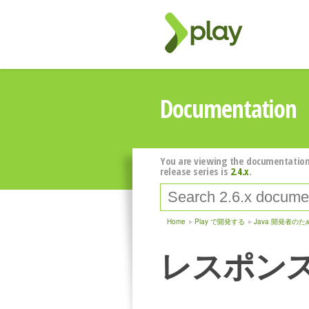
Documentation
You are viewing the documentation
release series is
2.4.x
.
Home
Play で開発する
Java 開発者のため
レスポン