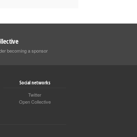
llective
sider becoming a sponsor
Social networks
Twitter
Open Collective