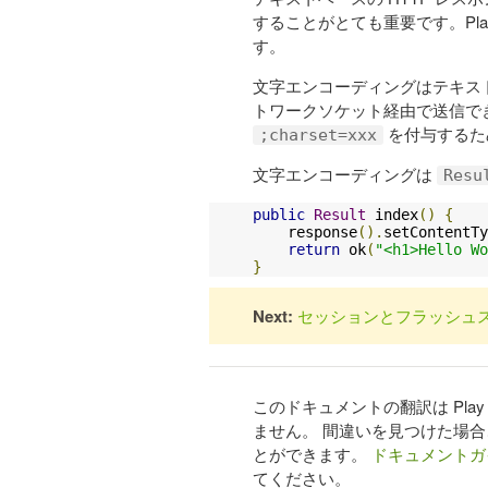
することがとても重要です。Pla
す。
文字エンコーディングはテキス
トワークソケット経由で送信で
を付与するた
;charset=xxx
文字エンコーディングは
Resu
public
Result
 index
()
{
    response
().
setContentTy
return
 ok
(
"<h1>Hello W
}
Next:
セッションとフラッシュ
このドキュメントの翻訳は Pl
ません。 間違いを見つけた場
とができます。
ドキュメントガ
てください。