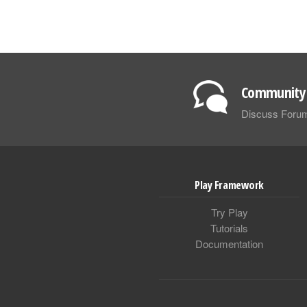
Community 
Discuss Foru
Play Framework
Try Play
Tutorials
Documentation